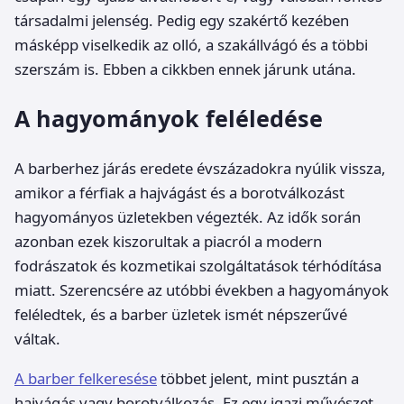
társadalmi jelenség. Pedig egy szakértő kezében
másképp viselkedik az olló, a szakállvágó és a többi
szerszám is. Ebben a cikkben ennek járunk utána.
A hagyományok feléledése
A barberhez járás eredete évszázadokra nyúlik vissza,
amikor a férfiak a hajvágást és a borotválkozást
hagyományos üzletekben végezték. Az idők során
azonban ezek kiszorultak a piacról a modern
fodrászatok és kozmetikai szolgáltatások térhódítása
miatt. Szerencsére az utóbbi években a hagyományok
feléledtek, és a barber üzletek ismét népszerűvé
váltak.
A barber felkeresése
többet jelent, mint pusztán a
hajvágás vagy borotválkozás. Ez egy igazi művészet,