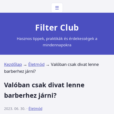
☰
Filter Club
Hasznos tippek, praktikák és érdekességek a
mindennapokra
Kezdőlap
→
Életmód
→
Valóban csak divat lenne
barberhez járni?
Valóban csak divat lenne
barberhez járni?
2023. 06. 30. ·
Életmód