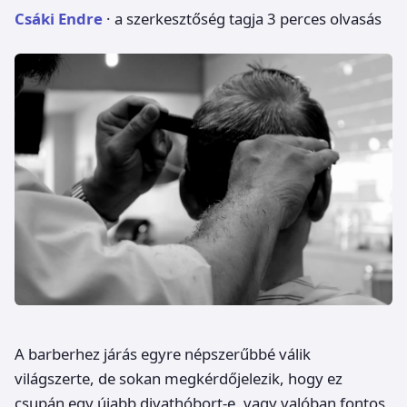
Csáki Endre
· a szerkesztőség tagja
3 perces olvasás
A barberhez járás egyre népszerűbbé válik
világszerte, de sokan megkérdőjelezik, hogy ez
csupán egy újabb divathóbort-e, vagy valóban fontos