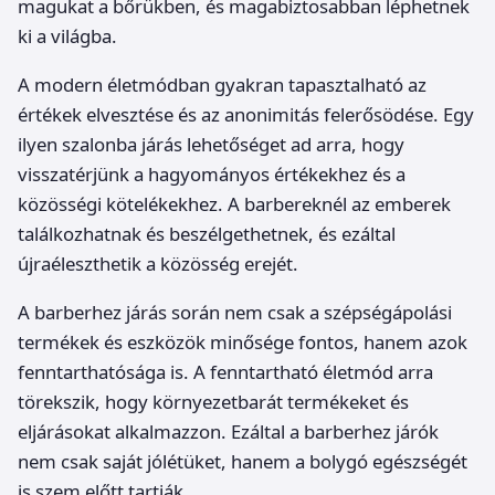
magukat a bőrükben, és magabiztosabban léphetnek
ki a világba.
A modern életmódban gyakran tapasztalható az
értékek elvesztése és az anonimitás felerősödése. Egy
ilyen szalonba járás lehetőséget ad arra, hogy
visszatérjünk a hagyományos értékekhez és a
közösségi kötelékekhez. A barbereknél az emberek
találkozhatnak és beszélgethetnek, és ezáltal
újraéleszthetik a közösség erejét.
A barberhez járás során nem csak a szépségápolási
termékek és eszközök minősége fontos, hanem azok
fenntarthatósága is. A fenntartható életmód arra
törekszik, hogy környezetbarát termékeket és
eljárásokat alkalmazzon. Ezáltal a barberhez járók
nem csak saját jólétüket, hanem a bolygó egészségét
is szem előtt tartják.