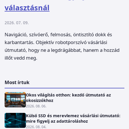
választásnál
2026. 07. 09.
Navigáció, szívóerő, felmosás, öntisztító dokk és
karbantartás. Objektív robotporszívó vásárlási
útmutató, hogy ne a legdrágábbat, hanem a hozzád
illőt vedd meg.
Most írtuk
Okos világítás otthon: kezdő útmutató az
okosizzókhoz
2026. 08. 06.
Külső SSD és merevlemez vásárlási útmutató:
mire figyelj az adattároláshoz
2026. 08. 04.