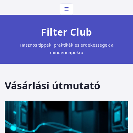
☰
Filter Club
Hasznos tippek, praktikák és érdekességek a
mindennapokra
Vásárlási útmutató