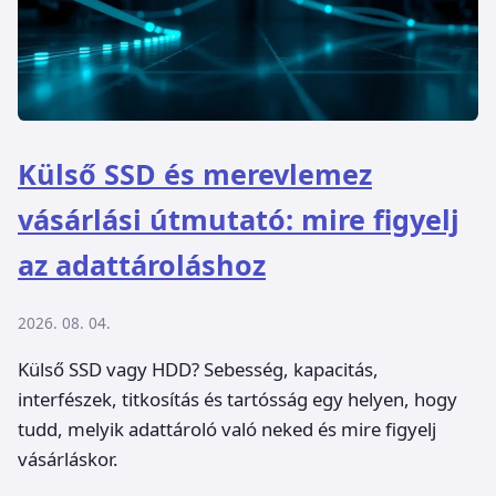
Külső SSD és merevlemez
vásárlási útmutató: mire figyelj
az adattároláshoz
2026. 08. 04.
Külső SSD vagy HDD? Sebesség, kapacitás,
interfészek, titkosítás és tartósság egy helyen, hogy
tudd, melyik adattároló való neked és mire figyelj
vásárláskor.