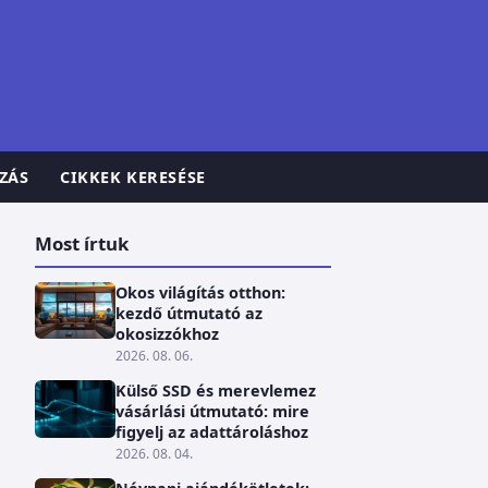
ZÁS
CIKKEK KERESÉSE
Most írtuk
Okos világítás otthon:
kezdő útmutató az
okosizzókhoz
2026. 08. 06.
Külső SSD és merevlemez
vásárlási útmutató: mire
figyelj az adattároláshoz
2026. 08. 04.