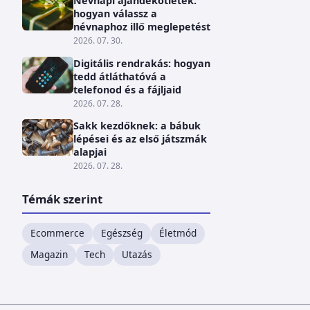
Névnapi ajándékötletek:
hogyan válassz a
névnaphoz illő meglepetést
2026. 07. 30.
Digitális rendrakás: hogyan
tedd átláthatóvá a
telefonod és a fájljaid
2026. 07. 28.
Sakk kezdőknek: a bábuk
lépései és az első játszmák
alapjai
2026. 07. 28.
Témák szerint
Ecommerce
Egészség
Életmód
Magazin
Tech
Utazás