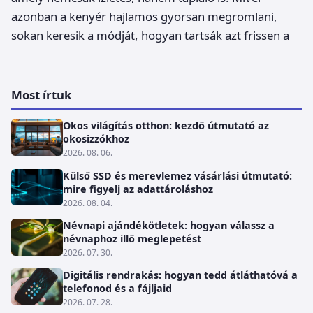
azonban a kenyér hajlamos gyorsan megromlani,
sokan keresik a módját, hogyan tartsák azt frissen a
Most írtuk
Okos világítás otthon: kezdő útmutató az
okosizzókhoz
2026. 08. 06.
Külső SSD és merevlemez vásárlási útmutató:
mire figyelj az adattároláshoz
2026. 08. 04.
Névnapi ajándékötletek: hogyan válassz a
névnaphoz illő meglepetést
2026. 07. 30.
Digitális rendrakás: hogyan tedd átláthatóvá a
telefonod és a fájljaid
2026. 07. 28.