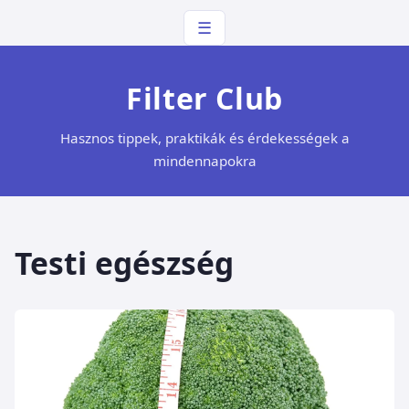
☰
Filter Club
Hasznos tippek, praktikák és érdekességek a
mindennapokra
Testi egészség