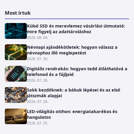
Most írtuk
Külső SSD és merevlemez vásárlási útmutató:
mire figyelj az adattároláshoz
2026. 08. 04.
Névnapi ajándékötletek: hogyan válassz a
névnaphoz illő meglepetést
2026. 07. 30.
Digitális rendrakás: hogyan tedd átláthatóvá a
telefonod és a fájljaid
2026. 07. 28.
Sakk kezdőknek: a bábuk lépései és az első
játszmák alapjai
2026. 07. 28.
LED-világítás otthon: energiatakarékos és
hangulatos
2026. 07. 25.