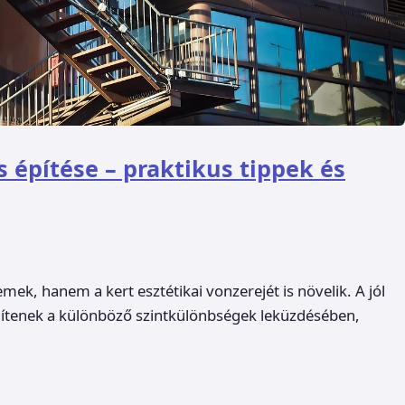
s építése – praktikus tippek és
mek, hanem a kert esztétikai vonzerejét is növelik. A jól
egítenek a különböző szintkülönbségek leküzdésében,