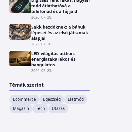
Digitális rendrakás: hogyan
tedd átláthatóvá a
telefonod és a fájljaid
2026. 07. 28.
Sakk kezdőknek: a bábuk
lépései és az első játszmák
alapjai
2026. 07. 28.
LED-világítás otthon:
energiatakarékos és
hangulatos
2026. 07. 25.
Témák szerint
Ecommerce
Egészség
Életmód
Magazin
Tech
Utazás