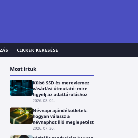
ZÁS
CIKKEK KERESÉSE
Most írtuk
Külső SSD és merevlemez
vásárlási útmutató: mire
figyelj az adattároláshoz
2026. 08. 04.
Névnapi ajándékötletek:
hogyan válassz a
névnaphoz illő meglepetést
2026. 07. 30.