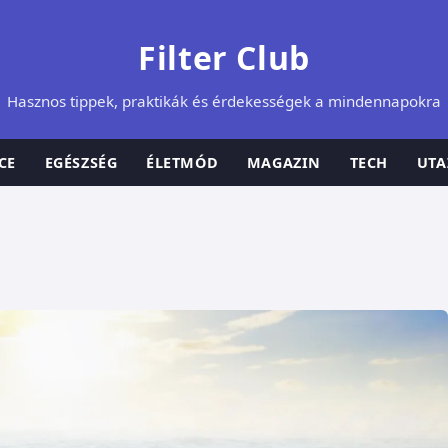
Filter Club
Hasznos tippek, praktikák és érdekességek a mindennapokra
CE
EGÉSZSÉG
ÉLETMÓD
MAGAZIN
TECH
UTA