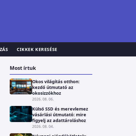
ZÁS
CIKKEK KERESÉSE
Most írtuk
Okos világítás otthon:
kezdő útmutató az
okosizzókhoz
2026. 08. 06.
Külső SSD és merevlemez
vásárlási útmutató: mire
figyelj az adattároláshoz
2026. 08. 04.