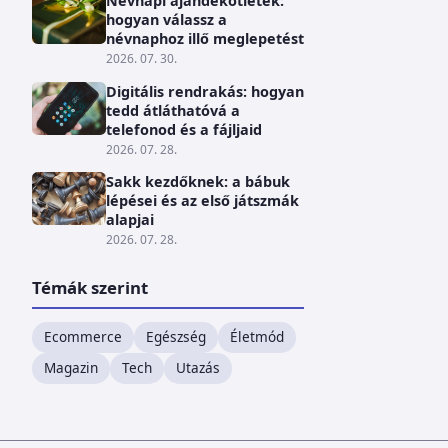
Névnapi ajándékötletek:
hogyan válassz a
névnaphoz illő meglepetést
2026. 07. 30.
Digitális rendrakás: hogyan
tedd átláthatóvá a
telefonod és a fájljaid
2026. 07. 28.
Sakk kezdőknek: a bábuk
lépései és az első játszmák
alapjai
2026. 07. 28.
Témák szerint
Ecommerce
Egészség
Életmód
Magazin
Tech
Utazás