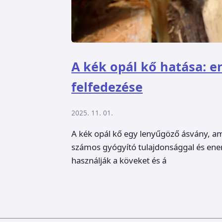
A kék opál kő hatása: e
felfedezése
2025. 11. 01.
A kék opál kő egy lenyűgöző ásvány, a
számos gyógyító tulajdonsággal és ener
használják a köveket és á