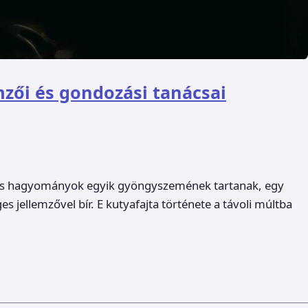
zői és gondozási tanácsai
a és hagyományok egyik gyöngyszemének tartanak, egy
 jellemzővel bír. E kutyafajta története a távoli múltba