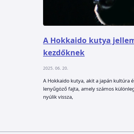
A Hokkaido kutya jellem
kezdőknek
2025. 06. 20.
A Hokkaido kutya, akit a japán kultúr
lenyűgöző fajta, amely számos különleges
nyúlik vissza,