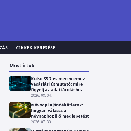
ZÁS
CIKKEK KERESÉSE
Most írtuk
Külső SSD és merevlemez
vásárlási útmutató: mire
figyelj az adattároláshoz
2026. 08. 04.
Névnapi ajándékötletek:
hogyan válassz a
névnaphoz illő meglepetést
2026. 07. 30.