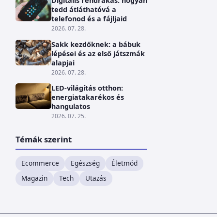
Digitális rendrakás: hogyan
tedd átláthatóvá a
telefonod és a fájljaid
2026. 07. 28.
Sakk kezdőknek: a bábuk
lépései és az első játszmák
alapjai
2026. 07. 28.
LED-világítás otthon:
energiatakarékos és
hangulatos
2026. 07. 25.
Témák szerint
Ecommerce
Egészség
Életmód
Magazin
Tech
Utazás