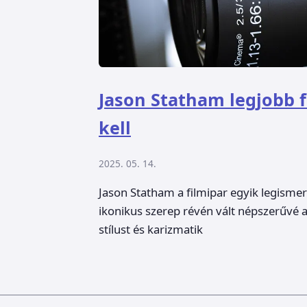
Jason Statham legjobb f
kell
2025. 05. 14.
Jason Statham a filmipar egyik legisme
ikonikus szerep révén vált népszerűvé
stílust és karizmatik