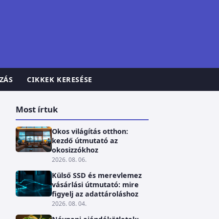
ZÁS
CIKKEK KERESÉSE
Most írtuk
Okos világítás otthon:
kezdő útmutató az
okosizzókhoz
2026. 08. 06.
Külső SSD és merevlemez
vásárlási útmutató: mire
figyelj az adattároláshoz
2026. 08. 04.