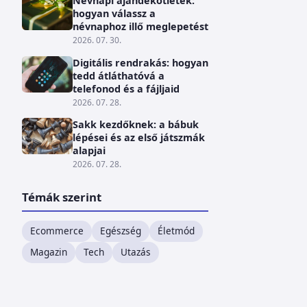
Névnapi ajándékötletek:
hogyan válassz a
névnaphoz illő meglepetést
2026. 07. 30.
Digitális rendrakás: hogyan
tedd átláthatóvá a
telefonod és a fájljaid
2026. 07. 28.
Sakk kezdőknek: a bábuk
lépései és az első játszmák
alapjai
2026. 07. 28.
Témák szerint
Ecommerce
Egészség
Életmód
Magazin
Tech
Utazás