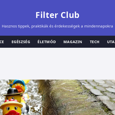
Filter Club
Hasznos tippek, praktikák és érdekességek a mindennapokra
CE
EGÉSZSÉG
ÉLETMÓD
MAGAZIN
TECH
UTA