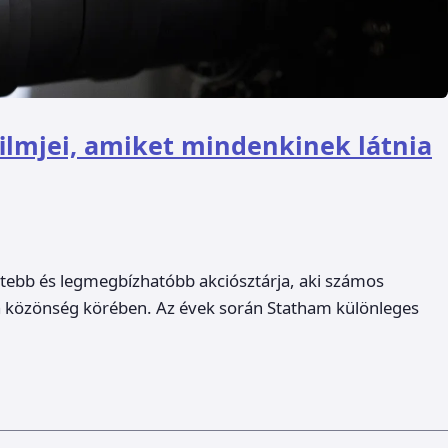
ilmjei, amiket mindenkinek látnia
rtebb és legmegbízhatóbb akciósztárja, aki számos
 a közönség körében. Az évek során Statham különleges