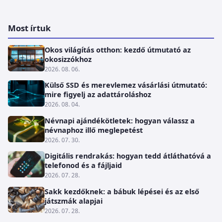
Most írtuk
Okos világítás otthon: kezdő útmutató az
okosizzókhoz
2026. 08. 06.
Külső SSD és merevlemez vásárlási útmutató:
mire figyelj az adattároláshoz
2026. 08. 04.
Névnapi ajándékötletek: hogyan válassz a
névnaphoz illő meglepetést
2026. 07. 30.
Digitális rendrakás: hogyan tedd átláthatóvá a
telefonod és a fájljaid
2026. 07. 28.
Sakk kezdőknek: a bábuk lépései és az első
játszmák alapjai
2026. 07. 28.