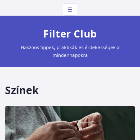
☰
Filter Club
Hasznos tippek, praktikák és érdekességek a
mindennapokra
Színek