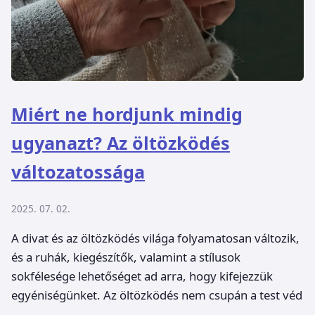
Miért ne hordjunk mindig
ugyanazt? Az öltözködés
változatossága
2025. 07. 02.
A divat és az öltözködés világa folyamatosan változik,
és a ruhák, kiegészítők, valamint a stílusok
sokfélesége lehetőséget ad arra, hogy kifejezzük
egyéniségünket. Az öltözködés nem csupán a test véd