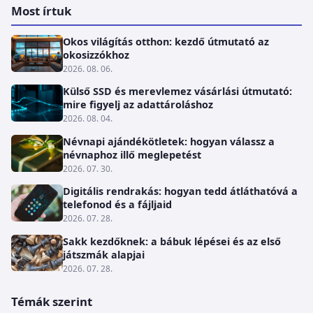
Most írtuk
Okos világítás otthon: kezdő útmutató az
okosizzókhoz
2026. 08. 06.
Külső SSD és merevlemez vásárlási útmutató:
mire figyelj az adattároláshoz
2026. 08. 04.
Névnapi ajándékötletek: hogyan válassz a
névnaphoz illő meglepetést
2026. 07. 30.
Digitális rendrakás: hogyan tedd átláthatóvá a
telefonod és a fájljaid
2026. 07. 28.
Sakk kezdőknek: a bábuk lépései és az első
játszmák alapjai
2026. 07. 28.
Témák szerint