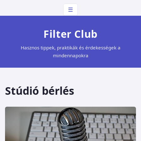
☰
Filter Club
Hasznos tippek, praktikák és érdekességek a
mindennapokra
Stúdió bérlés