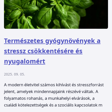
Természetes gyógynövények a
stressz csökkentésére és
nyugalomért
2025. 09. 05.
A modern életvitel számos kihívást és stresszforrást
jelent, amelyek mindennapjaink részévé váltak. A
folyamatos rohanás, a munkahelyi elvárások, a
családi kötelezettségek és a szociális kapcsolatok m