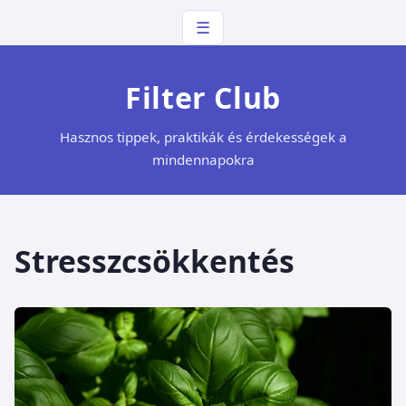
☰
Filter Club
Hasznos tippek, praktikák és érdekességek a
mindennapokra
Stresszcsökkentés