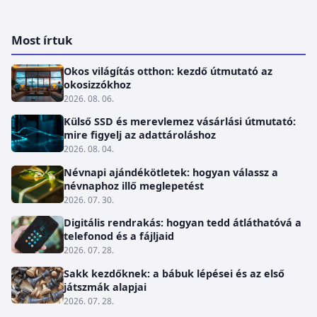
Most írtuk
Okos világítás otthon: kezdő útmutató az
okosizzókhoz
2026. 08. 06.
Külső SSD és merevlemez vásárlási útmutató:
mire figyelj az adattároláshoz
2026. 08. 04.
Névnapi ajándékötletek: hogyan válassz a
névnaphoz illő meglepetést
2026. 07. 30.
Digitális rendrakás: hogyan tedd átláthatóvá a
telefonod és a fájljaid
2026. 07. 28.
Sakk kezdőknek: a bábuk lépései és az első
játszmák alapjai
2026. 07. 28.