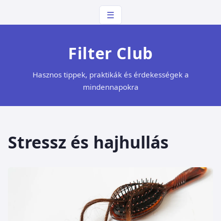
☰
Filter Club
Hasznos tippek, praktikák és érdekességek a
mindennapokra
Stressz és hajhullás