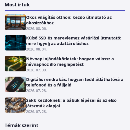
Most írtuk
Okos világítás otthon: kezdő útmutató az
okosizzókhoz
2026. 08. 06.
Külső SSD és merevlemez vásárlási útmutató:
mire figyelj az adattároláshoz
2026. 08. 04.
Névnapi ajándékötletek: hogyan válassz a
névnaphoz illő meglepetést
2026. 07. 30.
Digitális rendrakás: hogyan tedd átláthatóvá a
telefonod és a fájljaid
2026. 07. 28.
Sakk kezdőknek: a bábuk lépései és az első
játszmák alapjai
2026. 07. 28.
Témák szerint