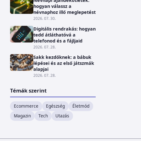
Névnapi ajándékötletek:
hogyan válassz a
névnaphoz illő meglepetést
2026. 07. 30.
Digitális rendrakás: hogyan
tedd átláthatóvá a
telefonod és a fájljaid
2026. 07. 28.
Sakk kezdőknek: a bábuk
lépései és az első játszmák
alapjai
2026. 07. 28.
Témák szerint
Ecommerce
Egészség
Életmód
Magazin
Tech
Utazás