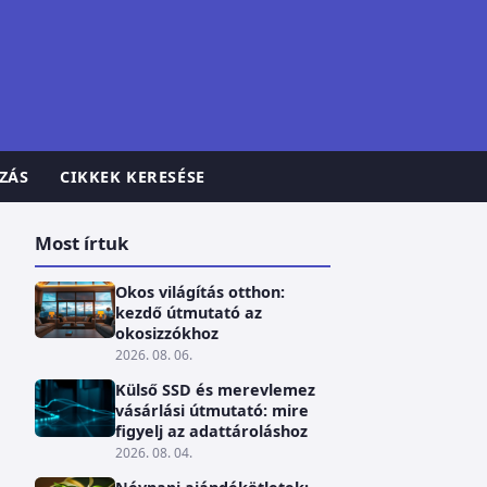
ZÁS
CIKKEK KERESÉSE
Most írtuk
Okos világítás otthon:
kezdő útmutató az
okosizzókhoz
2026. 08. 06.
Külső SSD és merevlemez
vásárlási útmutató: mire
figyelj az adattároláshoz
2026. 08. 04.