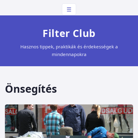
☰
Filter Club
Hasznos tippek, praktikák és érdekességek a
mindennapokra
Önsegítés