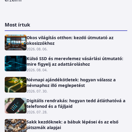
Most írtuk
Okos világítás otthon: kezdő útmutató az
okosizzókhoz
2026. 08. 06.
Külső SSD és merevlemez vásárlási útmutató:
mire figyelj az adattároláshoz
2026. 08. 04.
Névnapi ajándékötletek: hogyan válassz a
névnaphoz illő meglepetést
2026. 07. 30.
Digitális rendrakás: hogyan tedd átláthatóvá a
telefonod és a fájljaid
2026. 07. 28.
Sakk kezdőknek: a bábuk lépései és az első
játszmák alapjai