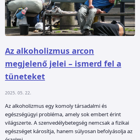
Az alkoholizmus arcon
megjelenő jelei – ismerd fel a
tüneteket
2025. 05. 22.
Az alkoholizmus egy komoly társadalmi és
egészségügyi probléma, amely sok embert érint
világszerte. A szenvedélybetegség nemcsak a fizikai
egészséget károsítja, hanem súlyosan befolyásolja az
érzelmi