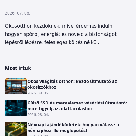
2026. 07. 08.
Okosotthon kezdőknek: mivel érdemes indulni,
hogyan spórolj energiát és növeld a biztonságot
lépésről lépésre, felesleges költés nélkül.
Most írtuk
Okos világítás otthon: kezdő útmutató az
okosizzókhoz
2026. 08. 06.
Külső SSD és merevlemez vásárlási útmutató:
mire figyelj az adattároláshoz
2026. 08. 04.
Névnapi ajándékötletek: hogyan válassz a
névnaphoz illő meglepetést