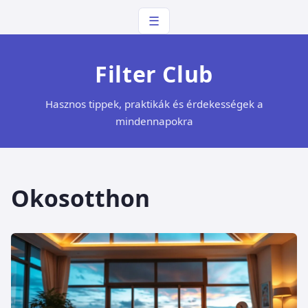
☰
Filter Club
Hasznos tippek, praktikák és érdekességek a
mindennapokra
Okosotthon