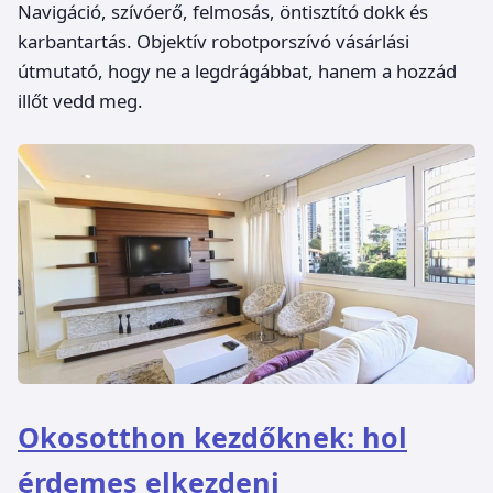
Navigáció, szívóerő, felmosás, öntisztító dokk és
karbantartás. Objektív robotporszívó vásárlási
útmutató, hogy ne a legdrágábbat, hanem a hozzád
illőt vedd meg.
Okosotthon kezdőknek: hol
érdemes elkezdeni