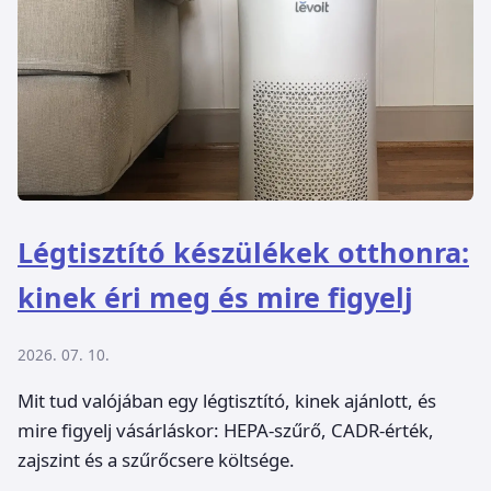
Légtisztító készülékek otthonra:
kinek éri meg és mire figyelj
2026. 07. 10.
Mit tud valójában egy légtisztító, kinek ajánlott, és
mire figyelj vásárláskor: HEPA-szűrő, CADR-érték,
zajszint és a szűrőcsere költsége.