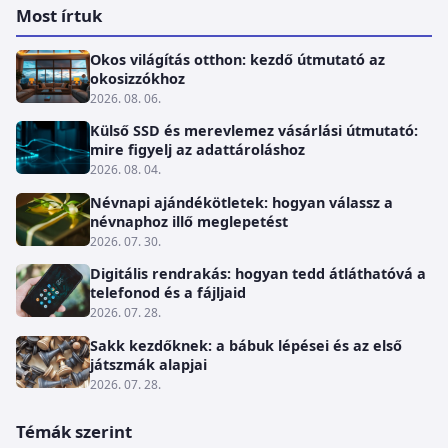
Most írtuk
Okos világítás otthon: kezdő útmutató az
okosizzókhoz
2026. 08. 06.
Külső SSD és merevlemez vásárlási útmutató:
mire figyelj az adattároláshoz
2026. 08. 04.
Névnapi ajándékötletek: hogyan válassz a
névnaphoz illő meglepetést
2026. 07. 30.
Digitális rendrakás: hogyan tedd átláthatóvá a
telefonod és a fájljaid
2026. 07. 28.
Sakk kezdőknek: a bábuk lépései és az első
játszmák alapjai
2026. 07. 28.
Témák szerint