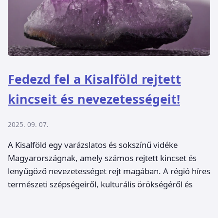
Fedezd fel a Kisalföld rejtett
kincseit és nevezetességeit!
2025. 09. 07.
A Kisalföld egy varázslatos és sokszínű vidéke
Magyarországnak, amely számos rejtett kincset és
lenyűgöző nevezetességet rejt magában. A régió híres
természeti szépségeiről, kulturális örökségéről és