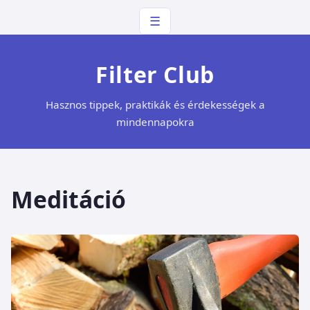
☰
Filter Club
Hasznos tippek, praktikák és érdekességek a
mindennapokra
Meditáció