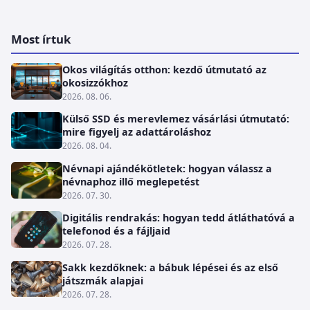
Most írtuk
Okos világítás otthon: kezdő útmutató az
okosizzókhoz
2026. 08. 06.
Külső SSD és merevlemez vásárlási útmutató:
mire figyelj az adattároláshoz
2026. 08. 04.
Névnapi ajándékötletek: hogyan válassz a
névnaphoz illő meglepetést
2026. 07. 30.
Digitális rendrakás: hogyan tedd átláthatóvá a
telefonod és a fájljaid
2026. 07. 28.
Sakk kezdőknek: a bábuk lépései és az első
játszmák alapjai
2026. 07. 28.