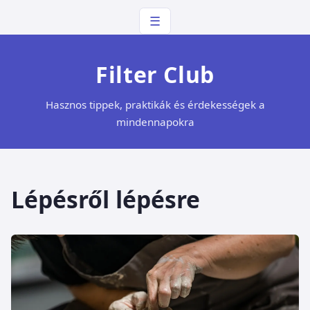
☰
Filter Club
Hasznos tippek, praktikák és érdekességek a
mindennapokra
Lépésről lépésre