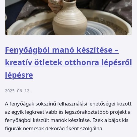
Fenyőágból manó készítése –
kreatív ötletek otthonra lépésről
lépésre
2025. 06. 12.
A fenyőágak sokszínű felhasználási lehetőségei között
az egyik legkreatívabb és legszórakoztatóbb projekt a
fenyőágból készült manók készítése. Ezek a bájos kis
figurák nemcsak dekorációként szolgálna