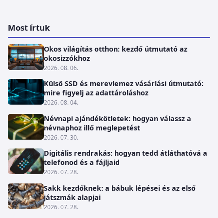
Most írtuk
Okos világítás otthon: kezdő útmutató az
okosizzókhoz
2026. 08. 06.
Külső SSD és merevlemez vásárlási útmutató:
mire figyelj az adattároláshoz
2026. 08. 04.
Névnapi ajándékötletek: hogyan válassz a
névnaphoz illő meglepetést
2026. 07. 30.
Digitális rendrakás: hogyan tedd átláthatóvá a
telefonod és a fájljaid
2026. 07. 28.
Sakk kezdőknek: a bábuk lépései és az első
játszmák alapjai
2026. 07. 28.