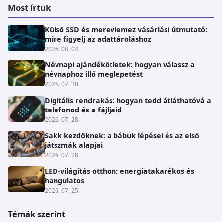
Most írtuk
Külső SSD és merevlemez vásárlási útmutató:
mire figyelj az adattároláshoz
2026. 08. 04.
Névnapi ajándékötletek: hogyan válassz a
névnaphoz illő meglepetést
2026. 07. 30.
Digitális rendrakás: hogyan tedd átláthatóvá a
telefonod és a fájljaid
2026. 07. 28.
Sakk kezdőknek: a bábuk lépései és az első
játszmák alapjai
2026. 07. 28.
LED-világítás otthon: energiatakarékos és
hangulatos
2026. 07. 25.
Témák szerint