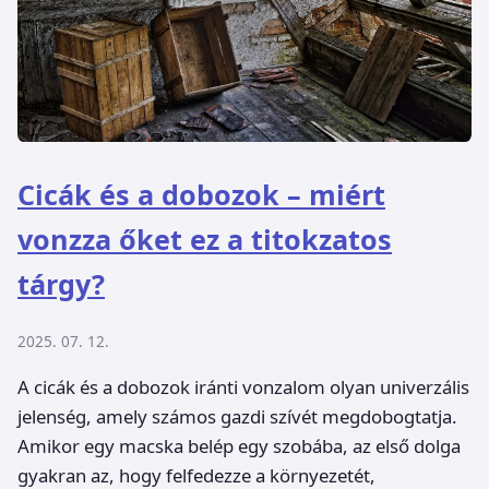
Cicák és a dobozok – miért
vonzza őket ez a titokzatos
tárgy?
2025. 07. 12.
A cicák és a dobozok iránti vonzalom olyan univerzális
jelenség, amely számos gazdi szívét megdobogtatja.
Amikor egy macska belép egy szobába, az első dolga
gyakran az, hogy felfedezze a környezetét,