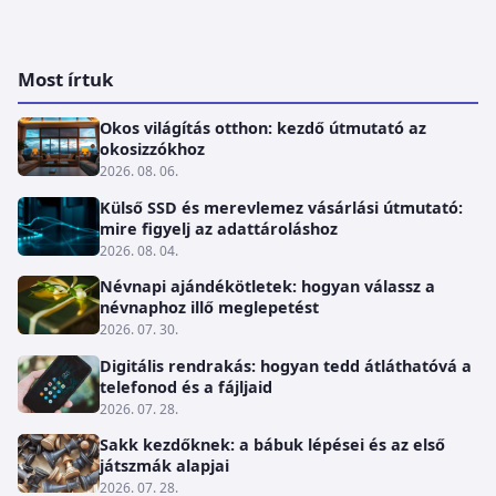
Most írtuk
Okos világítás otthon: kezdő útmutató az
okosizzókhoz
2026. 08. 06.
Külső SSD és merevlemez vásárlási útmutató:
mire figyelj az adattároláshoz
2026. 08. 04.
Névnapi ajándékötletek: hogyan válassz a
névnaphoz illő meglepetést
2026. 07. 30.
Digitális rendrakás: hogyan tedd átláthatóvá a
telefonod és a fájljaid
2026. 07. 28.
Sakk kezdőknek: a bábuk lépései és az első
játszmák alapjai
2026. 07. 28.