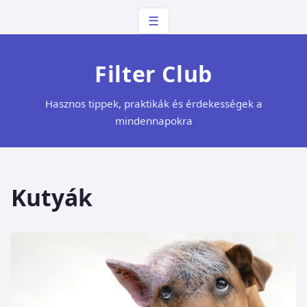
☰
Filter Club
Hasznos tippek, praktikák és érdekességek a
mindennapokra
Kutyák