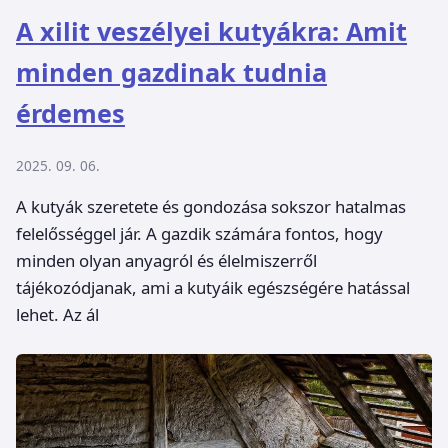
A xilit veszélyei kutyákra: Amit
minden gazdinak tudnia
érdemes
2025. 09. 06.
A kutyák szeretete és gondozása sokszor hatalmas
felelősséggel jár. A gazdik számára fontos, hogy
minden olyan anyagról és élelmiszerről
tájékozódjanak, ami a kutyáik egészségére hatással
lehet. Az ál