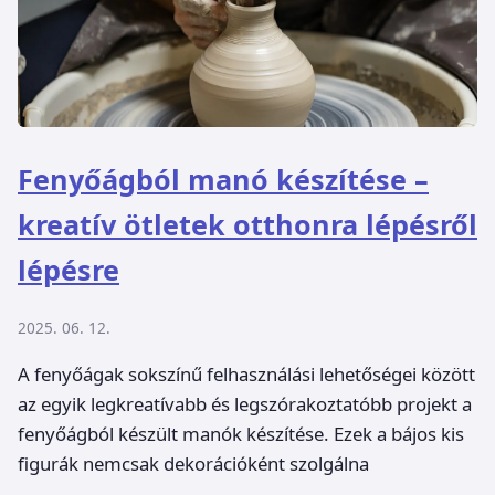
Fenyőágból manó készítése –
kreatív ötletek otthonra lépésről
lépésre
2025. 06. 12.
A fenyőágak sokszínű felhasználási lehetőségei között
az egyik legkreatívabb és legszórakoztatóbb projekt a
fenyőágból készült manók készítése. Ezek a bájos kis
figurák nemcsak dekorációként szolgálna