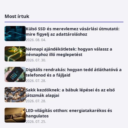
Most írtuk
Külső SSD és merevlemez vásárlási útmutató:
mire figyelj az adattároláshoz
2026. 08. 04.
Névnapi ajándékötletek: hogyan válassz a
névnaphoz illő meglepetést
2026. 07. 30.
Digitális rendrakás: hogyan tedd átláthatóvá a
telefonod és a fájljaid
2026. 07. 28.
Sakk kezdőknek: a bábuk lépései és az első
játszmák alapjai
2026. 07. 28.
LED-világítás otthon: energiatakarékos és
hangulatos
2026. 07. 25.