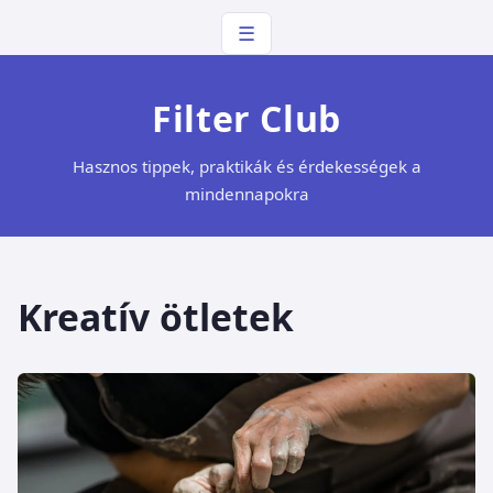
☰
Filter Club
Hasznos tippek, praktikák és érdekességek a
mindennapokra
Kreatív ötletek