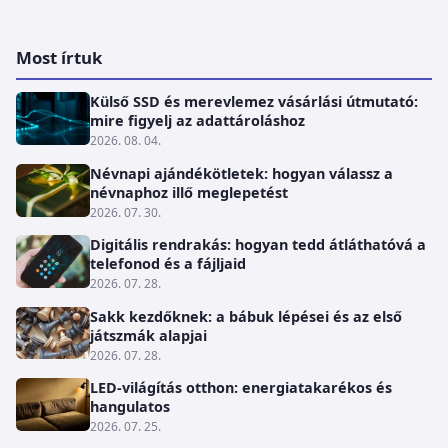
Most írtuk
Külső SSD és merevlemez vásárlási útmutató:
mire figyelj az adattároláshoz
2026. 08. 04.
Névnapi ajándékötletek: hogyan válassz a
névnaphoz illő meglepetést
2026. 07. 30.
Digitális rendrakás: hogyan tedd átláthatóvá a
telefonod és a fájljaid
2026. 07. 28.
Sakk kezdőknek: a bábuk lépései és az első
játszmák alapjai
2026. 07. 28.
LED-világítás otthon: energiatakarékos és
hangulatos
2026. 07. 25.