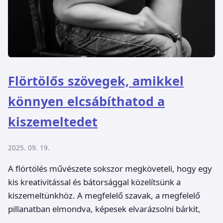
Flörtölős szövegek, amikkel
könnyen elcsábíthatod a
kiszemeltedet
2025. 09. 19.
A flörtölés művészete sokszor megköveteli, hogy egy
kis kreativitással és bátorsággal közelítsünk a
kiszemeltünkhöz. A megfelelő szavak, a megfelelő
pillanatban elmondva, képesek elvarázsolni bárkit,