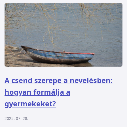
A csend szerepe a nevelésben:
hogyan formálja a
gyermekeket?
2025. 07. 28.