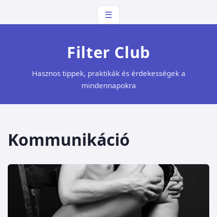
☰
Filter Club
Hasznos tippek, praktikák és érdekességek a
mindennapokra
Kommunikáció