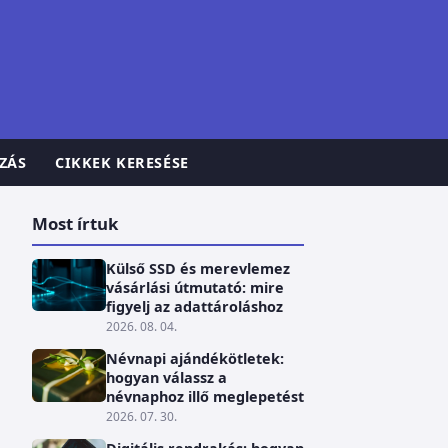
ZÁS
CIKKEK KERESÉSE
Most írtuk
Külső SSD és merevlemez
vásárlási útmutató: mire
figyelj az adattároláshoz
2026. 08. 04.
Névnapi ajándékötletek:
hogyan válassz a
névnaphoz illő meglepetést
2026. 07. 30.