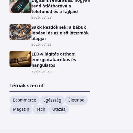
Digitális rendrakás: hogyan
tedd átláthatóvá a
telefonod és a fájljaid
2026. 07. 28.
Sakk kezdőknek: a bábuk
lépései és az első játszmák
alapjai
2026. 07. 28.
LED-világítás otthon:
energiatakarékos és
hangulatos
2026. 07. 25.
Témák szerint
Ecommerce
Egészség
Életmód
Magazin
Tech
Utazás