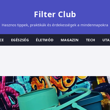
Filter Club
Hasznos tippek, praktikák és érdekességek a mindennapokra
CE
EGÉSZSÉG
ÉLETMÓD
MAGAZIN
TECH
UTA