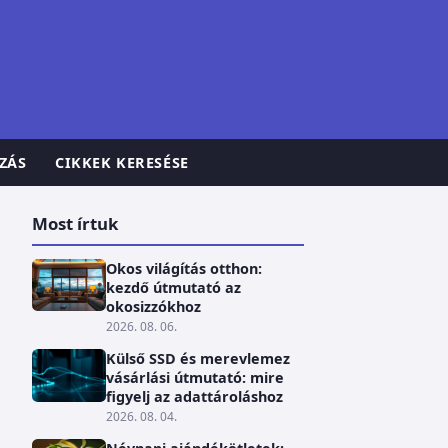
ZÁS
CIKKEK KERESÉSE
Most írtuk
Okos világítás otthon:
kezdő útmutató az
okosizzókhoz
2026. 08. 06.
Külső SSD és merevlemez
vásárlási útmutató: mire
figyelj az adattároláshoz
2026. 08. 04.