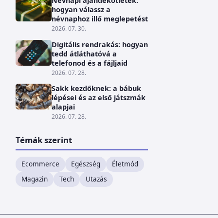
Névnapi ajándékötletek:
hogyan válassz a
névnaphoz illő meglepetést
2026. 07. 30.
Digitális rendrakás: hogyan
tedd átláthatóvá a
telefonod és a fájljaid
2026. 07. 28.
Sakk kezdőknek: a bábuk
lépései és az első játszmák
alapjai
2026. 07. 28.
Témák szerint
Ecommerce
Egészség
Életmód
Magazin
Tech
Utazás