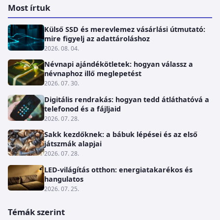
Most írtuk
Külső SSD és merevlemez vásárlási útmutató:
mire figyelj az adattároláshoz
2026. 08. 04.
Névnapi ajándékötletek: hogyan válassz a
névnaphoz illő meglepetést
2026. 07. 30.
Digitális rendrakás: hogyan tedd átláthatóvá a
telefonod és a fájljaid
2026. 07. 28.
Sakk kezdőknek: a bábuk lépései és az első
játszmák alapjai
2026. 07. 28.
LED-világítás otthon: energiatakarékos és
hangulatos
2026. 07. 25.
Témák szerint