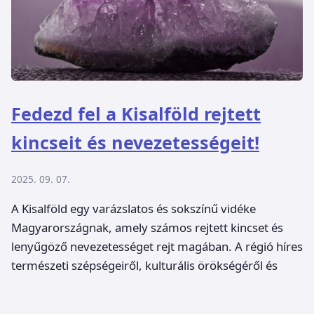
Fedezd fel a Kisalföld rejtett
kincseit és nevezetességeit!
2025. 09. 07.
A Kisalföld egy varázslatos és sokszínű vidéke
Magyarországnak, amely számos rejtett kincset és
lenyűgöző nevezetességet rejt magában. A régió híres
természeti szépségeiről, kulturális örökségéről és