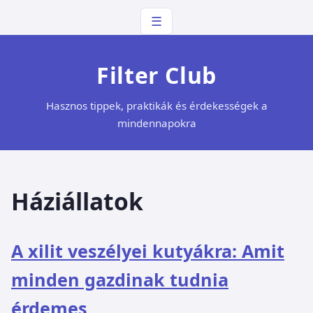
☰
Filter Club
Hasznos tippek, praktikák és érdekességek a
mindennapokra
Háziállatok
A xilit veszélyei kutyákra: Amit
minden gazdinak tudnia
érdemes