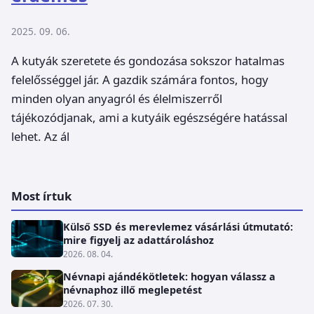
2025. 09. 06.
A kutyák szeretete és gondozása sokszor hatalmas
felelősséggel jár. A gazdik számára fontos, hogy
minden olyan anyagról és élelmiszerről
tájékozódjanak, ami a kutyáik egészségére hatással
lehet. Az ál
Most írtuk
Külső SSD és merevlemez vásárlási útmutató:
mire figyelj az adattároláshoz
2026. 08. 04.
Névnapi ajándékötletek: hogyan válassz a
névnaphoz illő meglepetést
2026. 07. 30.