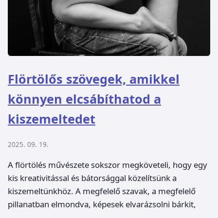
Flörtölős szövegek, amikkel
könnyen elcsábíthatod a
kiszemeltedet
2025. 09. 19.
A flörtölés művészete sokszor megköveteli, hogy egy
kis kreativitással és bátorsággal közelítsünk a
kiszemeltünkhöz. A megfelelő szavak, a megfelelő
pillanatban elmondva, képesek elvarázsolni bárkit,