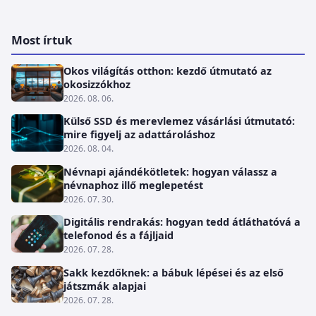
Most írtuk
Okos világítás otthon: kezdő útmutató az
okosizzókhoz
2026. 08. 06.
Külső SSD és merevlemez vásárlási útmutató:
mire figyelj az adattároláshoz
2026. 08. 04.
Névnapi ajándékötletek: hogyan válassz a
névnaphoz illő meglepetést
2026. 07. 30.
Digitális rendrakás: hogyan tedd átláthatóvá a
telefonod és a fájljaid
2026. 07. 28.
Sakk kezdőknek: a bábuk lépései és az első
játszmák alapjai
2026. 07. 28.