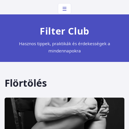
☰
Filter Club
Hasznos tippek, praktikák és érdekességek a
mindennapokra
Flörtölés