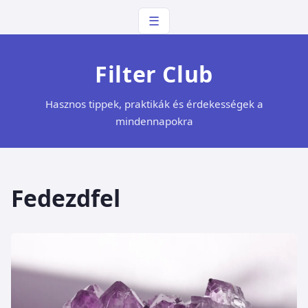
☰
Filter Club
Hasznos tippek, praktikák és érdekességek a
mindennapokra
Fedezdfel