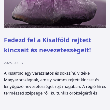
Fedezd fel a Kisalföld rejtett
kincseit és nevezetességeit!
2025. 09. 07.
A Kisalföld egy varázslatos és sokszínű vidéke
Magyarországnak, amely számos rejtett kincset és
lenyűgöző nevezetességet rejt magában. A régió híres
természeti szépségeiről, kulturális örökségéről és