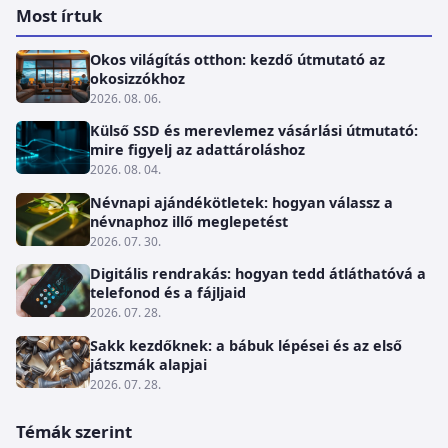
Most írtuk
Okos világítás otthon: kezdő útmutató az
okosizzókhoz
2026. 08. 06.
Külső SSD és merevlemez vásárlási útmutató:
mire figyelj az adattároláshoz
2026. 08. 04.
Névnapi ajándékötletek: hogyan válassz a
névnaphoz illő meglepetést
2026. 07. 30.
Digitális rendrakás: hogyan tedd átláthatóvá a
telefonod és a fájljaid
2026. 07. 28.
Sakk kezdőknek: a bábuk lépései és az első
játszmák alapjai
2026. 07. 28.
Témák szerint