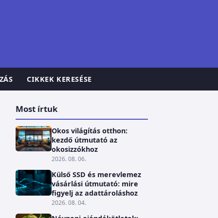
ZÁS
CIKKEK KERESÉSE
Most írtuk
Okos világítás otthon:
kezdő útmutató az
okosizzókhoz
2026. 08. 06.
Külső SSD és merevlemez
vásárlási útmutató: mire
figyelj az adattároláshoz
2026. 08. 04.