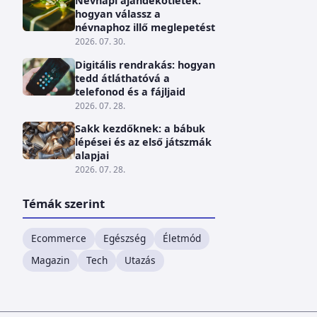
Névnapi ajándékötletek:
hogyan válassz a
névnaphoz illő meglepetést
2026. 07. 30.
Digitális rendrakás: hogyan
tedd átláthatóvá a
telefonod és a fájljaid
2026. 07. 28.
Sakk kezdőknek: a bábuk
lépései és az első játszmák
alapjai
2026. 07. 28.
Témák szerint
Ecommerce
Egészség
Életmód
Magazin
Tech
Utazás