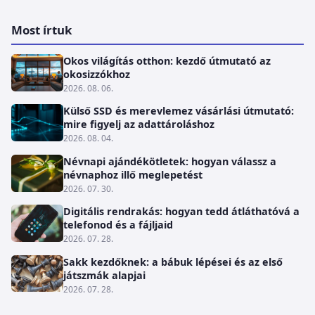
Most írtuk
Okos világítás otthon: kezdő útmutató az
okosizzókhoz
2026. 08. 06.
Külső SSD és merevlemez vásárlási útmutató:
mire figyelj az adattároláshoz
2026. 08. 04.
Névnapi ajándékötletek: hogyan válassz a
névnaphoz illő meglepetést
2026. 07. 30.
Digitális rendrakás: hogyan tedd átláthatóvá a
telefonod és a fájljaid
2026. 07. 28.
Sakk kezdőknek: a bábuk lépései és az első
játszmák alapjai
2026. 07. 28.