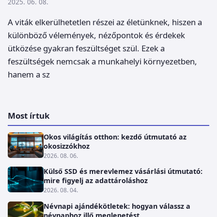
2025. 06. 08.
A viták elkerülhetetlen részei az életünknek, hiszen a
különböző vélemények, nézőpontok és érdekek
ütközése gyakran feszültséget szül. Ezek a
feszültségek nemcsak a munkahelyi környezetben,
hanem a sz
Most írtuk
Okos világítás otthon: kezdő útmutató az
okosizzókhoz
2026. 08. 06.
Külső SSD és merevlemez vásárlási útmutató:
mire figyelj az adattároláshoz
2026. 08. 04.
Névnapi ajándékötletek: hogyan válassz a
névnaphoz illő meglepetést