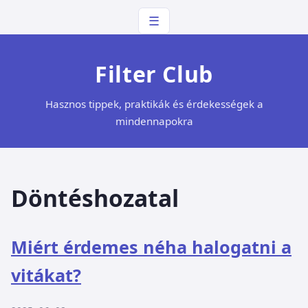
☰
Filter Club
Hasznos tippek, praktikák és érdekességek a
mindennapokra
Döntéshozatal
Miért érdemes néha halogatni a
vitákat?