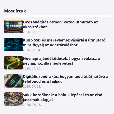
Most írtuk
Okos világítás otthon: kezdő útmutató az
okosizzókhoz
2026. 08. 06.
Külső SSD és merevlemez vásárlási útmutató:
mire figyelj az adattároláshoz
2026. 08. 04.
Névnapi ajándékötletek: hogyan válassz a
névnaphoz illő meglepetést
2026. 07. 30.
Digitális rendrakás: hogyan tedd átláthatóvá a
telefonod és a fájljaid
2026. 07. 28.
Sakk kezdőknek: a bábuk lépései és az első
játszmák alapjai
2026. 07. 28.