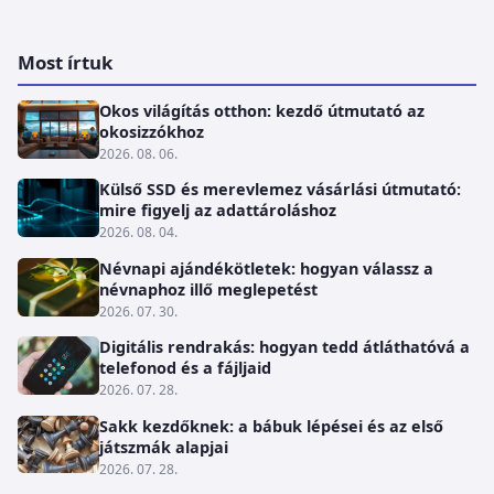
Most írtuk
Okos világítás otthon: kezdő útmutató az
okosizzókhoz
2026. 08. 06.
Külső SSD és merevlemez vásárlási útmutató:
mire figyelj az adattároláshoz
2026. 08. 04.
Névnapi ajándékötletek: hogyan válassz a
névnaphoz illő meglepetést
2026. 07. 30.
Digitális rendrakás: hogyan tedd átláthatóvá a
telefonod és a fájljaid
2026. 07. 28.
Sakk kezdőknek: a bábuk lépései és az első
játszmák alapjai
2026. 07. 28.