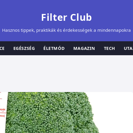
Filter Club
Hasznos tippek, praktikák és érdekességek a mindennapokra
CE
EGÉSZSÉG
ÉLETMÓD
MAGAZIN
TECH
UTA