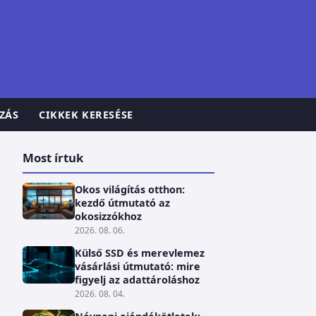
ZÁS
CIKKEK KERESÉSE
Most írtuk
Okos világítás otthon:
kezdő útmutató az
okosizzókhoz
2026. 08. 06.
Külső SSD és merevlemez
vásárlási útmutató: mire
figyelj az adattároláshoz
2026. 08. 04.