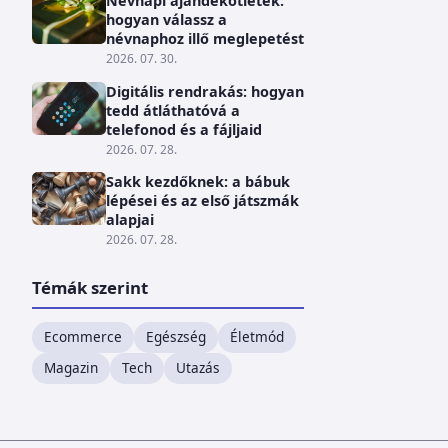
Névnapi ajándékötletek:
hogyan válassz a
névnaphoz illő meglepetést
2026. 07. 30.
Digitális rendrakás: hogyan
tedd átláthatóvá a
telefonod és a fájljaid
2026. 07. 28.
Sakk kezdőknek: a bábuk
lépései és az első játszmák
alapjai
2026. 07. 28.
Témák szerint
Ecommerce
Egészség
Életmód
Magazin
Tech
Utazás