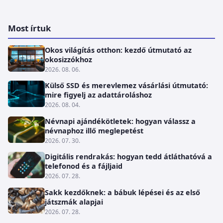
Most írtuk
Okos világítás otthon: kezdő útmutató az
okosizzókhoz
2026. 08. 06.
Külső SSD és merevlemez vásárlási útmutató:
mire figyelj az adattároláshoz
2026. 08. 04.
Névnapi ajándékötletek: hogyan válassz a
névnaphoz illő meglepetést
2026. 07. 30.
Digitális rendrakás: hogyan tedd átláthatóvá a
telefonod és a fájljaid
2026. 07. 28.
Sakk kezdőknek: a bábuk lépései és az első
játszmák alapjai
2026. 07. 28.