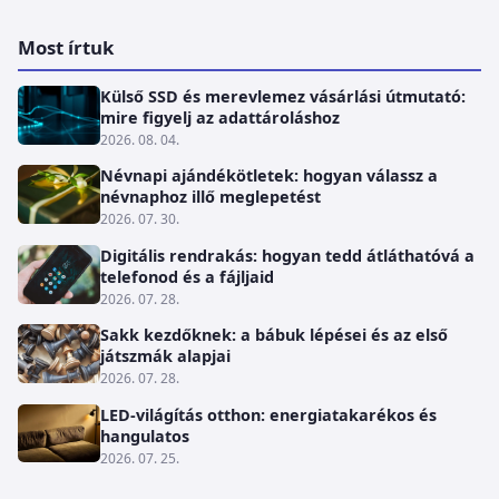
Most írtuk
Külső SSD és merevlemez vásárlási útmutató:
mire figyelj az adattároláshoz
2026. 08. 04.
Névnapi ajándékötletek: hogyan válassz a
névnaphoz illő meglepetést
2026. 07. 30.
Digitális rendrakás: hogyan tedd átláthatóvá a
telefonod és a fájljaid
2026. 07. 28.
Sakk kezdőknek: a bábuk lépései és az első
játszmák alapjai
2026. 07. 28.
LED-világítás otthon: energiatakarékos és
hangulatos
2026. 07. 25.