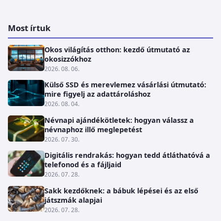
Most írtuk
Okos világítás otthon: kezdő útmutató az
okosizzókhoz
2026. 08. 06.
Külső SSD és merevlemez vásárlási útmutató:
mire figyelj az adattároláshoz
2026. 08. 04.
Névnapi ajándékötletek: hogyan válassz a
névnaphoz illő meglepetést
2026. 07. 30.
Digitális rendrakás: hogyan tedd átláthatóvá a
telefonod és a fájljaid
2026. 07. 28.
Sakk kezdőknek: a bábuk lépései és az első
játszmák alapjai
2026. 07. 28.