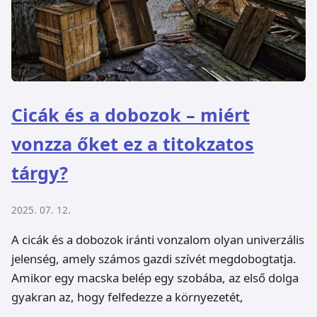
Cicák és a dobozok – miért
vonzza őket ez a titokzatos
tárgy?
2025. 07. 12.
A cicák és a dobozok iránti vonzalom olyan univerzális
jelenség, amely számos gazdi szívét megdobogtatja.
Amikor egy macska belép egy szobába, az első dolga
gyakran az, hogy felfedezze a környezetét,