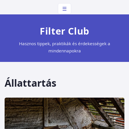
☰
Filter Club
Hasznos tippek, praktikák és érdekességek a
mindennapokra
Állattartás