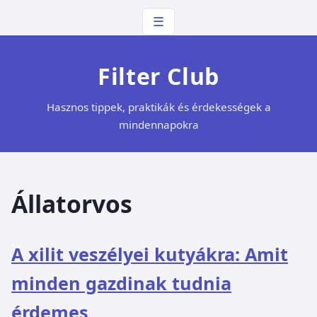
☰
Filter Club
Hasznos tippek, praktikák és érdekességek a
mindennapokra
Állatorvos
A xilit veszélyei kutyákra: Amit
minden gazdinak tudnia
érdemes