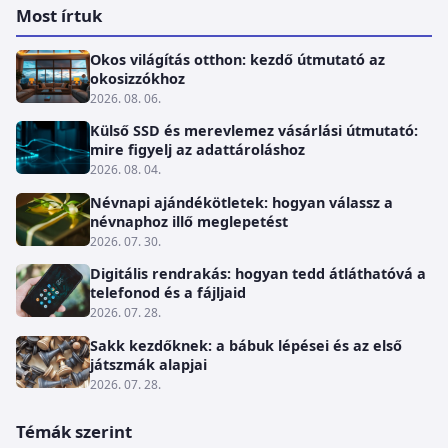
Most írtuk
Okos világítás otthon: kezdő útmutató az
okosizzókhoz
2026. 08. 06.
Külső SSD és merevlemez vásárlási útmutató:
mire figyelj az adattároláshoz
2026. 08. 04.
Névnapi ajándékötletek: hogyan válassz a
névnaphoz illő meglepetést
2026. 07. 30.
Digitális rendrakás: hogyan tedd átláthatóvá a
telefonod és a fájljaid
2026. 07. 28.
Sakk kezdőknek: a bábuk lépései és az első
játszmák alapjai
2026. 07. 28.
Témák szerint