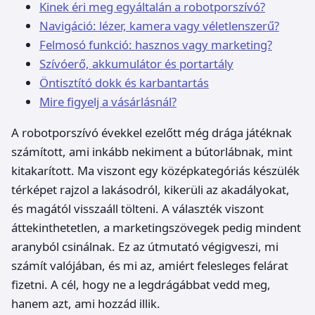
Kinek éri meg egyáltalán a robotporszívó?
Navigáció: lézer, kamera vagy véletlenszerű?
Felmosó funkció: hasznos vagy marketing?
Szívóerő, akkumulátor és portartály
Öntisztító dokk és karbantartás
Mire figyelj a vásárlásnál?
A robotporszívó évekkel ezelőtt még drága játéknak
számított, ami inkább nekiment a bútorlábnak, mint
kitakarított. Ma viszont egy középkategóriás készülék
térképet rajzol a lakásodról, kikerüli az akadályokat,
és magától visszaáll tölteni. A választék viszont
áttekinthetetlen, a marketingszövegek pedig mindent
aranyból csinálnak. Ez az útmutató végigveszi, mi
számít valójában, és mi az, amiért felesleges felárat
fizetni. A cél, hogy ne a legdrágábbat vedd meg,
hanem azt, ami hozzád illik.