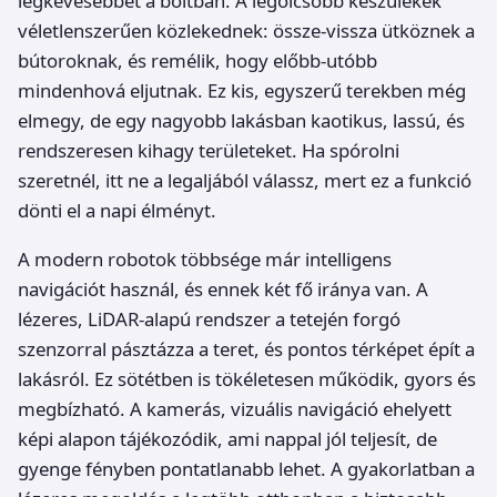
legkevesebbet a boltban. A legolcsóbb készülékek
véletlenszerűen közlekednek: össze-vissza ütköznek a
bútoroknak, és remélik, hogy előbb-utóbb
mindenhová eljutnak. Ez kis, egyszerű terekben még
elmegy, de egy nagyobb lakásban kaotikus, lassú, és
rendszeresen kihagy területeket. Ha spórolni
szeretnél, itt ne a legaljából válassz, mert ez a funkció
dönti el a napi élményt.
A modern robotok többsége már intelligens
navigációt használ, és ennek két fő iránya van. A
lézeres, LiDAR-alapú rendszer a tetején forgó
szenzorral pásztázza a teret, és pontos térképet épít a
lakásról. Ez sötétben is tökéletesen működik, gyors és
megbízható. A kamerás, vizuális navigáció ehelyett
képi alapon tájékozódik, ami nappal jól teljesít, de
gyenge fényben pontatlanabb lehet. A gyakorlatban a