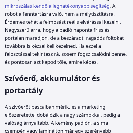
mikroszálas kendő a leghatékonyabb segítség
. A
robot a fenntartásra való, nem a mélytisztításra.
Érdemes tehát a felmosást reális elvárással kezelni.
Nagyszerű arra, hogy a padló naponta friss és
portalan maradjon, de a beszáradt, ragadós foltokat
továbbra is kézzel kell kezelned. Ha ezzel a
felosztással tekintesz rá, sosem fogsz csalódni benne,
és pontosan azt kapod tőle, amire képes.
Szívóerő, akkumulátor és
portartály
A szívóerőt pascalban mérik, és a marketing
előszeretettel dobálózik a nagy számokkal, pedig a
valóság árnyaltabb. A kemény padlón, a sima
csempén vagy laminálton már egy szerényebb