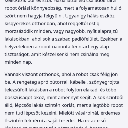
keletkezik por és szőr. Háziállattal élő családoknál a
robot óriási könnyebbség, mert a folyamatosan hulló
szőrt nem hagyja felgyűlni. Ugyanígy hálás eszköz
kisgyerekes otthonban, ahol reggeltől estig
morzsázódik minden, vagy nagyobb, nyílt alaprajzú
lakásokban, ahol sok a szabad padlófelület. Ezekben a
helyzetekben a robot naponta fenntart egy alap
tisztaságot, amit kézzel senki nem csinálna meg
minden nap.
Vannak viszont otthonok, ahol a robot csak félig jön
be. A rengeteg apró bútorral, kábellel, szőnyegrojttal
telezsúfolt lakásban a robot folyton elakad, és több
bosszúságot okoz, mint amennyit segít. A sok szintből
álló, lépcsős lakás szintén korlát, mert a legtöbb robot
nem tud lépcsőt kezelni. Mielőtt vásárolnál, érdemes
őszintén felmérni a saját teredet. Ha ez az első