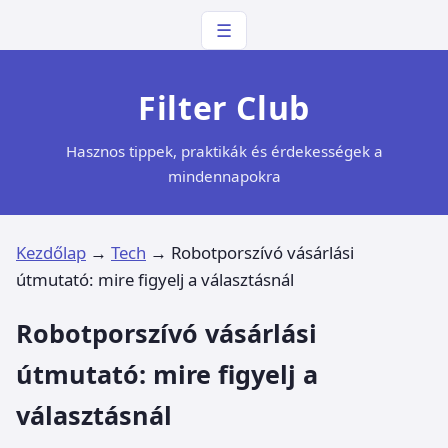
☰
Filter Club
Hasznos tippek, praktikák és érdekességek a
mindennapokra
Kezdőlap
→
Tech
→
Robotporszívó vásárlási
útmutató: mire figyelj a választásnál
Robotporszívó vásárlási
útmutató: mire figyelj a
választásnál