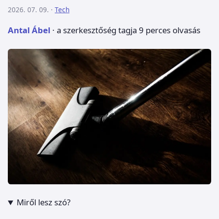
2026. 07. 09. ·
Tech
Antal Ábel
· a szerkesztőség tagja
9 perces olvasás
Miről lesz szó?