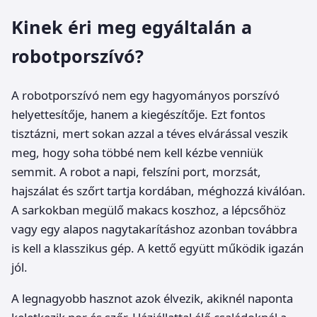
Kinek éri meg egyáltalán a
robotporszívó?
A robotporszívó nem egy hagyományos porszívó
helyettesítője, hanem a kiegészítője. Ezt fontos
tisztázni, mert sokan azzal a téves elvárással veszik
meg, hogy soha többé nem kell kézbe venniük
semmit. A robot a napi, felszíni port, morzsát,
hajszálat és szőrt tartja kordában, méghozzá kiválóan.
A sarkokban megülő makacs koszhoz, a lépcsőhöz
vagy egy alapos nagytakarításhoz azonban továbbra
is kell a klasszikus gép. A kettő együtt működik igazán
jól.
A legnagyobb hasznot azok élvezik, akiknél naponta