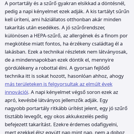
A portartály és a szűrő gyakran elsikkad a döntésnél,
pedig a napi kényelmet ezek adják. A kis tartályt sűrűn
kell üríteni, ami háziállatos otthonban akár minden
takarítás után esedékes. A jó szűrőrendszer,
különösen a HEPA-szűrő, az allergének és a finom por
megkötése miatt fontos, ha érzékeny családtag él a
lakásban. Ezek a technikai részletek nem látványosak,
de a mindennapokban ezek döntik el, mennyire
gördülékeny a robottal élni. A gyorsan fejlődő
technika itt is sokat hozott, hasonlóan ahhoz, ahogy
más területeken is felgyorsultak az elmúlt évek
innovációi
. A napi kényelmet végső soron ezek az
apró, kevésbé látványos jellemzők adják. Egy
nagyobb portartály ritkább ürítést jelent, egy jó szűrő
tisztább levegőt, egy okos akkukezelés pedig
befejezett takarítást. Ezekre érdemes odafigyelni,
mert ezekkel élsz együtt nap mint nap, nem a doboz