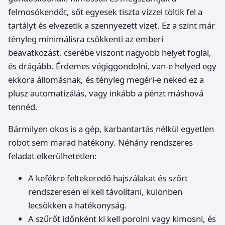
felmosókendőt, sőt egyesek tiszta vízzel töltik fel a
tartályt és elvezetik a szennyezett vizet. Ez a szint már
tényleg minimálisra csökkenti az emberi
beavatkozást, cserébe viszont nagyobb helyet foglal,
és drágább. Érdemes végiggondolni, van-e helyed egy
ekkora állomásnak, és tényleg megéri-e neked ez a
plusz automatizálás, vagy inkább a pénzt máshová
tennéd.
Bármilyen okos is a gép, karbantartás nélkül egyetlen
robot sem marad hatékony. Néhány rendszeres
feladat elkerülhetetlen:
A kefékre feltekeredő hajszálakat és szőrt
rendszeresen el kell távolítani, különben
lecsökken a hatékonyság.
A szűrőt időnként ki kell porolni vagy kimosni, és