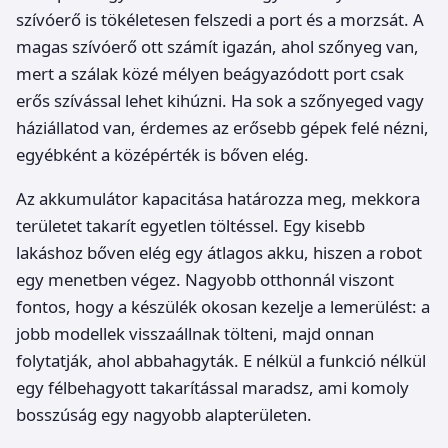
szívóerő is tökéletesen felszedi a port és a morzsát. A
magas szívóerő ott számít igazán, ahol szőnyeg van,
mert a szálak közé mélyen beágyazódott port csak
erős szívással lehet kihúzni. Ha sok a szőnyeged vagy
háziállatod van, érdemes az erősebb gépek felé nézni,
egyébként a középérték is bőven elég.
Az akkumulátor kapacitása határozza meg, mekkora
területet takarít egyetlen töltéssel. Egy kisebb
lakáshoz bőven elég egy átlagos akku, hiszen a robot
egy menetben végez. Nagyobb otthonnál viszont
fontos, hogy a készülék okosan kezelje a lemerülést: a
jobb modellek visszaállnak tölteni, majd onnan
folytatják, ahol abbahagyták. E nélkül a funkció nélkül
egy félbehagyott takarítással maradsz, ami komoly
bosszúság egy nagyobb alapterületen.