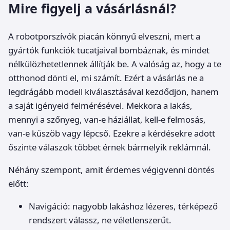
Mire figyelj a vásárlásnál?
A robotporszívók piacán könnyű elveszni, mert a
gyártók funkciók tucatjaival bombáznak, és mindet
nélkülözhetetlennek állítják be. A valóság az, hogy a te
otthonod dönti el, mi számít. Ezért a vásárlás ne a
legdrágább modell kiválasztásával kezdődjön, hanem
a saját igényeid felmérésével. Mekkora a lakás,
mennyi a szőnyeg, van-e háziállat, kell-e felmosás,
van-e küszöb vagy lépcső. Ezekre a kérdésekre adott
őszinte válaszok többet érnek bármelyik reklámnál.
Néhány szempont, amit érdemes végigvenni döntés
előtt:
Navigáció: nagyobb lakáshoz lézeres, térképező
rendszert válassz, ne véletlenszerűt.