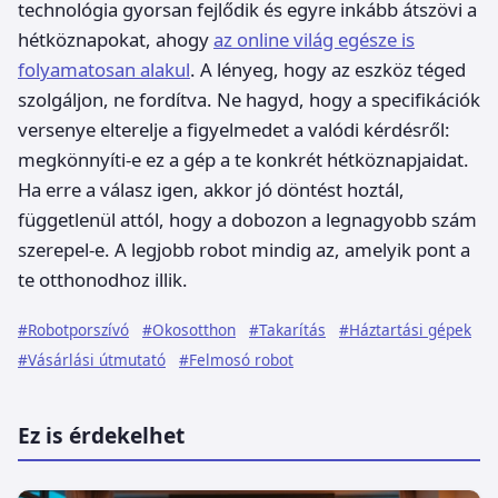
technológia gyorsan fejlődik és egyre inkább átszövi a
hétköznapokat, ahogy
az online világ egésze is
folyamatosan alakul
. A lényeg, hogy az eszköz téged
szolgáljon, ne fordítva. Ne hagyd, hogy a specifikációk
versenye elterelje a figyelmedet a valódi kérdésről:
megkönnyíti-e ez a gép a te konkrét hétköznapjaidat.
Ha erre a válasz igen, akkor jó döntést hoztál,
függetlenül attól, hogy a dobozon a legnagyobb szám
szerepel-e. A legjobb robot mindig az, amelyik pont a
te otthonodhoz illik.
#Robotporszívó
#Okosotthon
#Takarítás
#Háztartási gépek
#Vásárlási útmutató
#Felmosó robot
Ez is érdekelhet