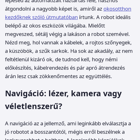
lépésed az automatizált háztartás felé, hasznos
átgondolni a nagyobb képet is, amiről az
okosotthon
kezdőknek szóló útmutatóban
írtunk. A robot ideális
belépő az okos eszközök világába. Mielőtt
megveszed, sétálj végig a lakáson a robot szemével.
Nézd meg, hol vannak a kábelek, a rojtos szőnyegek,
a küszöbök, a szűk sarkok. Ha sok az akadály, az nem
feltétlenül kizáró ok, de tudnod kell, hogy némi
előkészítés, kábelrendezés és pár apró átrendezés
árán lesz csak zökkenőmentes az együttélés.
Navigáció: lézer, kamera vagy
véletlenszerű?
A navigáció az a jellemző, ami leginkább elválasztja a
jó robotot a bosszantótól, mégis erről beszélnek a