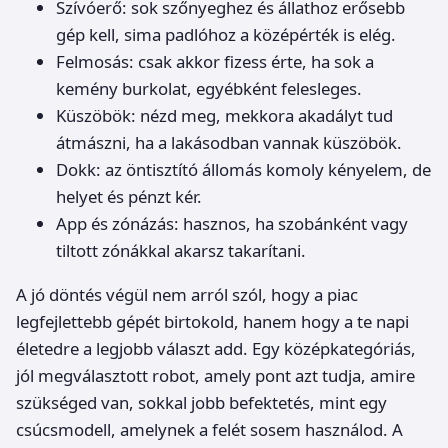
Szívóerő: sok szőnyeghez és állathoz erősebb
gép kell, sima padlóhoz a középérték is elég.
Felmosás: csak akkor fizess érte, ha sok a
kemény burkolat, egyébként felesleges.
Küszöbök: nézd meg, mekkora akadályt tud
átmászni, ha a lakásodban vannak küszöbök.
Dokk: az öntisztító állomás komoly kényelem, de
helyet és pénzt kér.
App és zónázás: hasznos, ha szobánként vagy
tiltott zónákkal akarsz takarítani.
A jó döntés végül nem arról szól, hogy a piac
legfejlettebb gépét birtokold, hanem hogy a te napi
életedre a legjobb választ add. Egy középkategóriás,
jól megválasztott robot, amely pont azt tudja, amire
szükséged van, sokkal jobb befektetés, mint egy
csúcsmodell, amelynek a felét sosem használod. A