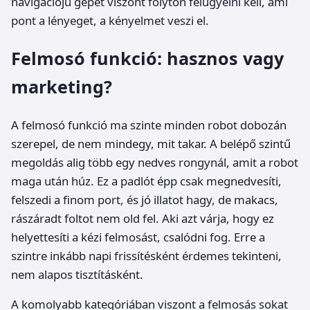
navigációjú gépet viszont folyton felügyelni kell, ami
pont a lényeget, a kényelmet veszi el.
Felmosó funkció: hasznos vagy
marketing?
A felmosó funkció ma szinte minden robot dobozán
szerepel, de nem mindegy, mit takar. A belépő szintű
megoldás alig több egy nedves rongynál, amit a robot
maga után húz. Ez a padlót épp csak megnedvesíti,
felszedi a finom port, és jó illatot hagy, de makacs,
rászáradt foltot nem old fel. Aki azt várja, hogy ez
helyettesíti a kézi felmosást, csalódni fog. Erre a
szintre inkább napi frissítésként érdemes tekinteni,
nem alapos tisztításként.
A komolyabb kategóriában viszont a felmosás sokat