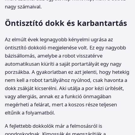
nagy számaival.
Öntisztító dokk és karbantartás
Az elmúlt évek legnagyobb kényelmi ugrása az
öntisztító dokkoló megjelenése volt. Ez egy nagyobb
bázisállomás, amelybe a robot visszatérve
automatikusan kiüríti a saját portartályát egy nagy
porzsákba. A gyakorlatban ez azt jelenti, hogy hetekig
nem kell a robot tartályához nyúlnod, csak havonta a
dokk zsákját kicserélni. Aki utálja a por kézi ürítését,
vagy allergiás, annak ez a funkció önmagában
megérheti a felárat, mert a koszos része teljesen
eltűnik a folyamatból.
A fejlettebb dokkolók már a felmosásról is
gondoskodnak. Kimossák és megszárítják a