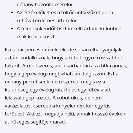
néhány havonta cserélni.
Az érzékelőket és a töltőérintkezőket puha
ruhával érdemes áttörölni.
A felmosókendőt tisztán kell tartani, különben
csak keni a koszt.
Ezek pár perces műveletek, de sokan elhanyagolják,
aztán csodálkoznak, hogy a robot egyre rosszabbul
takarít. A rendszeres, apró karbantartás a titka annak,
hogy a gép évekig megbízhatóan dolgozzon. Ezt a
néhány percet senki nem szereti, mégis ez a
különbség egy évekig kitartó és egy fél év alatt
lelassuló gép között. A robot okos, de nem
varázslatos: cserébe a kényelemért kér egy kis
törődést. Aki ezt megadja neki, annak hosszú éveken
át hűséges segítője marad.