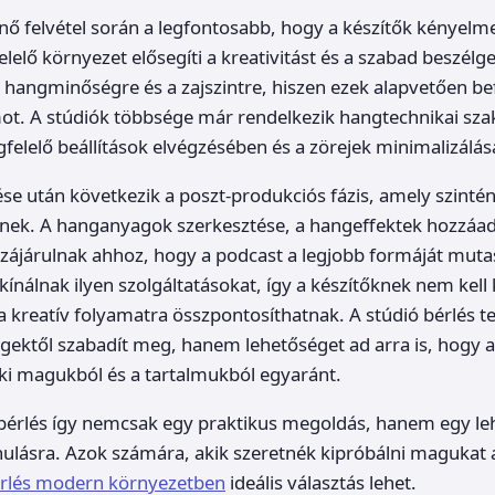
nő felvétel során a legfontosabb, hogy a készítők kényelm
lő környezet elősegíti a kreativitást és a szabad beszélget
a hangminőségre és a zajszintre, hiszen ezek alapvetően be
t. A stúdiók többsége már rendelkezik hangtechnikai szak
felelő beállítások elvégzésében és a zörejek minimalizálá
zése után következik a poszt-produkciós fázis, amely szintén
ének. A hanganyagok szerkesztése, a hangeffektek hozzáad
zájárulnak ahhoz, hogy a podcast a legjobb formáját muta
kínálnak ilyen szolgáltatásokat, így a készítőknek nem kell 
 a kreatív folyamatra összpontosíthatnak. A stúdió bérlés 
gektől szabadít meg, hanem lehetőséget ad arra is, hogy 
ki magukból és a tartalmukból egyaránt.
bérlés így nemcsak egy praktikus megoldás, hanem egy leh
anulásra. Azok számára, akik szeretnék kipróbálni magukat
érlés modern környezetben
ideális választás lehet.