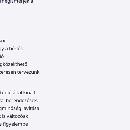
gy megismerjék a
sor
y a bérlés
ió
egközelíthető
szeresen tervezünk
údió által kínált
kai berendezések.
ngminőség javítása
 is változóak
és figyelembe