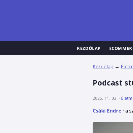
KEZDŐLAP
ECOMMER
Kezdőlap
→
Élet
Podcast st
2025. 11. 03. ·
Életm
Csáki Endre
· a s