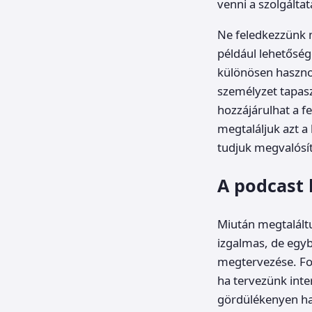
venni a szolgáltat
Ne feledkezzünk m
például lehetőség
különösen haszno
személyzet tapasz
hozzájárulhat a f
megtaláljuk azt a
tudjuk megvalósít
A podcast 
Miután megtaláltu
izgalmas, de egybe
megtervezése. Fon
ha tervezünk inte
gördülékenyen hal