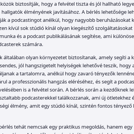
özök biztosítják, hogy a felvétel tiszta és jól hallható legy
 hallgatók élményének javításához. A bérlés lehetősége leh
ják a podcastingot anélkül, hogy nagyobb beruházásokat k
en kívül sok stúdió kínál olyan kiegészítő szolgáltatásokat 
munka és a podcast publikálásának segítése, ami különöse
odcasterek számára.
k általában olyan környezetet biztosítanak, amely segíti a k
sendes, jól hangszigetelt helyiségek lehetővé teszik, hogy a
ljanak a tartalomra, anélkül hogy zavaró tényezők lennéne
rul a professzionális hangzás eléréséhez, és segít a podca
lésében is a felvétel során. A bérlés során a kezdőknek le
asztaltabb podcasterekkel találkozzanak, ami új ötletekhez 
ségi élmény, amit egy stúdió kínál, szintén fontos tényező l
 bérlés tehát nemcsak egy praktikus megoldás, hanem egy