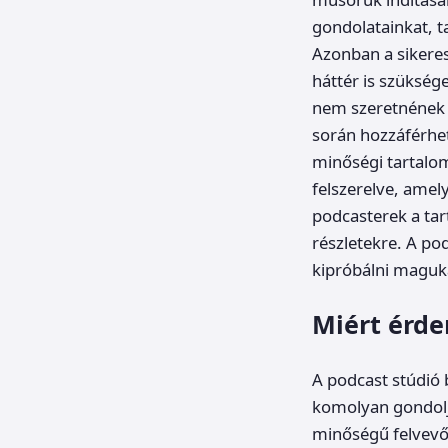
gondolatainkat, t
Azonban a sikeres
háttér is szükség
nem szeretnének 
során hozzáférhet
minőségi tartalom
felszerelve, amel
podcasterek a tar
részletekre. A po
kipróbálni maguk
Miért érde
A podcast stúdió 
komolyan gondolja
minőségű felvevő