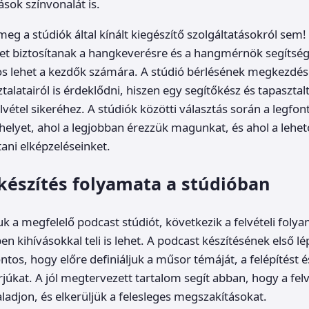
ások színvonalát is.
eg a stúdiók által kínált kiegészítő szolgáltatásokról sem!
et biztosítanak a hangkeverésre és a hangmérnök segítség
s lehet a kezdők számára. A stúdió bérlésének megkezdés
talatairól is érdeklődni, hiszen egy segítőkész és tapaszta
elvétel sikeréhez. A stúdiók közötti választás során a legfo
 helyet, ahol a legjobban érezzük magunkat, és ahol a lehe
ani elképzeléseinket.
készítés folyamata a stúdióban
k a megfelelő podcast stúdiót, következik a felvételi foly
n kihívásokkal teli is lehet. A podcast készítésének első l
tos, hogy előre definiáljuk a műsor témáját, a felépítést 
rjúkat. A jól megtervezett tartalom segít abban, hogy a felv
adjon, és elkerüljük a felesleges megszakításokat.