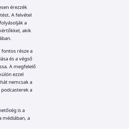
esen érezzék
ést. A felvétel
folyásolják a
értőkkel, akik
sában.
 fontos része a
ása és a végső
ssa. A megfelelő
külön ezzel
tehát nemcsak a
a podcasterek a
etőség is a
 a médiában, a