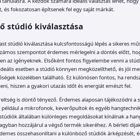
s a tanulásra. A kezdők számára ideális választás lehet, ho
t, és fokozatosan építsenek fel egy saját márkát.
ő stúdió kiválasztása
st stúdió kiválasztása kulcsfontosságú lépés a sikeres mű
Számos szempontot érdemes mérlegelni a döntés előtt, hog
en az igényeknek. Elsőként fontos figyelembe venni a stúd
Ideális esetben a stúdió könnyen megközelíthető, és jól m
őségek közelében található. Ez különösen fontos, ha rend
teni, hiszen a gyakori utazás időt és energiát emészt fel.
reltség is döntő tényező. Érdemes alaposan tájékozódni a st
t például a mikrofonok, keverőpultok és egyéb hangtechni
 stúdiók általában különleges megoldásokat kínálnak a ha
gyban hozzájárul a végső termék sikeréhez. A bérleti díjak
rdemes összehasonlítani a különböző stúdiók árképzését, 