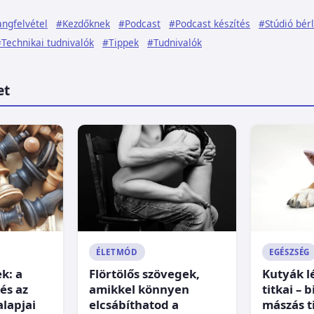
ngfelvétel
#Kezdőknek
#Podcast
#Podcast készítés
#Stúdió bér
Technikai tudnivalók
#Tippek
#Tudnivalók
et
ÉLETMÓD
EGÉSZSÉG
k: a
Flörtölős szövegek,
Kutyák l
és az
amikkel könnyen
titkai – 
alapjai
elcsábíthatod a
mászás t