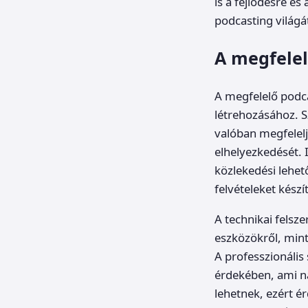
is a fejlődésre é
podcasting világá
A megfelel
A megfelelő podca
létrehozásához. 
valóban megfelelj
elhelyezkedését. 
közlekedési lehet
felvételeket készí
A technikai felsze
eszközökről, min
A professzionális
érdekében, ami na
lehetnek, ezért é