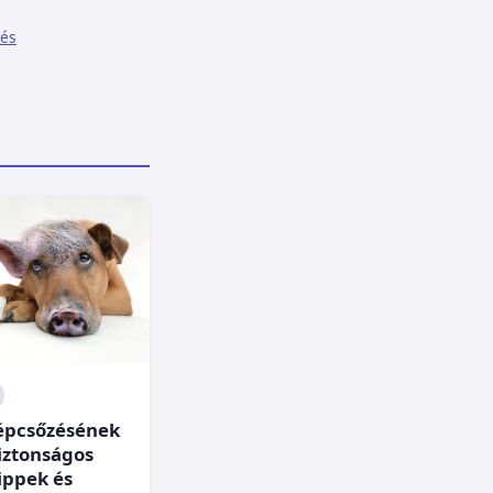
lés
épcsőzésének
biztonságos
ippek és