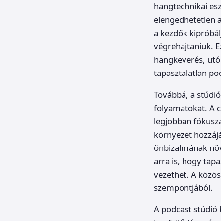
hangtechnikai eszk
elengedhetetlen a
a kezdők kipróbál
végrehajtaniuk. Ez
hangkeverés, utó
tapasztalatlan p
Továbbá, a stúdió
folyamatokat. A c
legjobban fókuszá
környezet hozzájá
önbizalmának növe
arra is, hogy tap
vezethet. A közös
szempontjából.
A podcast stúdió