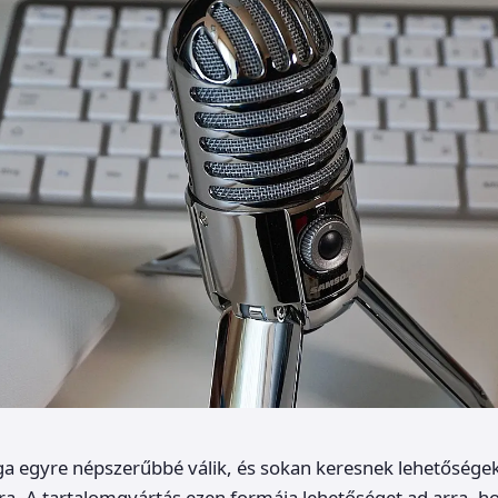
ga egyre népszerűbbé válik, és sokan keresnek lehetőségek
ra. A tartalomgyártás ezen formája lehetőséget ad arra, 