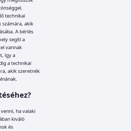
zönséggel.
ő technikai
k számára, akik
ásába. A bérlés
ly segíti a
kel vannak
, így a
ig a technikai
ra, akik szeretnék
alnának.
ítéséhez?
venni, ha valaki
lában kiváló
nok és