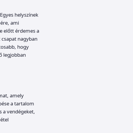
 Egyes helyszínek
ére, ami
e előtt érdemes a
lt csapat nagyban
ntosabb, hogy
tő legjobban
amat, amely
épése a tartalom
és a vendégeket,
étel