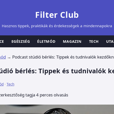
Filter Club
Hasznos tippek, praktikák és érdekességek a mindennapokra
CE
EGÉSZSÉG
ÉLETMÓD
MAGAZIN
TECH
UTA
mód
→
Podcast stúdió bérlés: Tippek és tudnivalók kezdők
údió bérlés: Tippek és tudnivalók 
ód
·
Tech
zerkesztőség tagja
4 perces olvasás