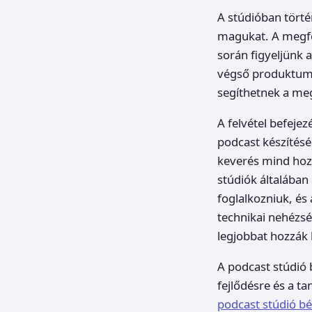
A stúdióban törté
magukat. A megfele
során figyeljünk 
végső produktumo
segíthetnek a meg
A felvétel befeje
podcast készítés
keverés mind hoz
stúdiók általában 
foglalkozniuk, és
technikai nehézsé
legjobbat hozzák 
A podcast stúdió 
fejlődésre és a t
podcast stúdió b