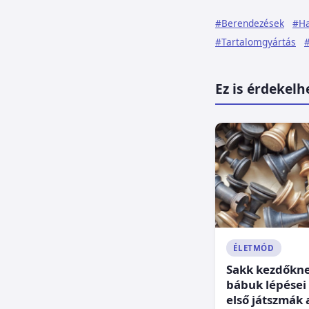
#Berendezések
#Ha
#Tartalomgyártás
#
Ez is érdekelh
ÉLETMÓD
Sakk kezdőkne
bábuk lépései 
első játszmák 