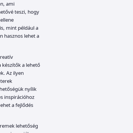
en, ami
etővé teszi, hogy
ellene
is, mint például a
n hasznos lehet a
reatív
 készítők a lehető
k. Az ilyen
sterek
hetőségük nyílik
és inspirációhoz
ehet a fejlődés
 remek lehetőség