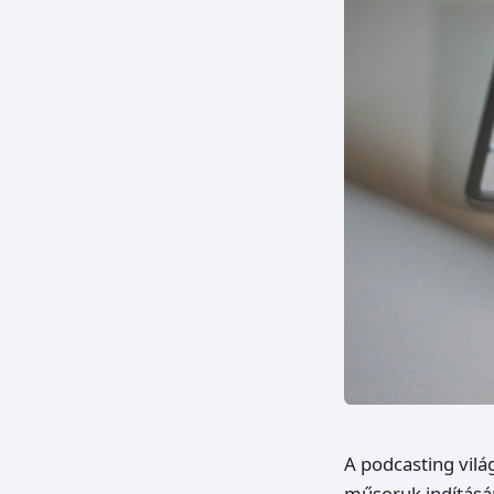
A podcasting vilá
műsoruk indításá