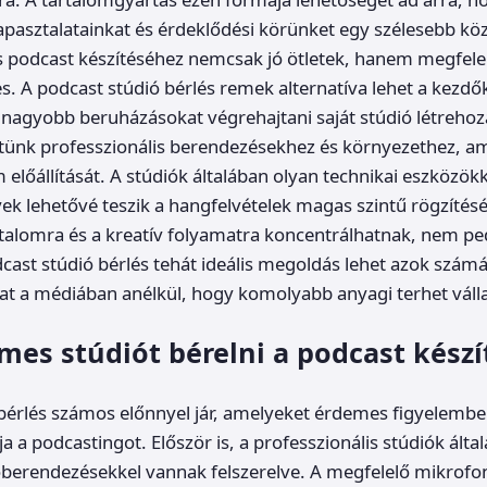
apasztalatainkat és érdeklődési körünket egy szélesebb kö
 podcast készítéséhez nemcsak jó ötletek, hanem megfelel
es. A podcast stúdió bérlés remek alternatíva lehet a kezdő
nagyobb beruházásokat végrehajtani saját stúdió létrehoz
ünk professzionális berendezésekhez és környezethez, ame
 előállítását. A stúdiók általában olyan technikai eszközök
yek lehetővé teszik a hangfelvételek magas szintű rögzítését
talomra és a kreatív folyamatra koncentrálhatnak, nem ped
dcast stúdió bérlés tehát ideális megoldás lehet azok számá
at a médiában anélkül, hogy komolyabb anyagi terhet váll
mes stúdiót bérelni a podcast kész
bérlés számos előnnyel jár, amelyeket érdemes figyelembe 
 a podcastingot. Először is, a professzionális stúdiók álta
berendezésekkel vannak felszerelve. A megfelelő mikrofo