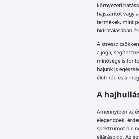
környezeti hatáso
hajszárítót vagy 
termékek, mint pél
hidratálásában és
A stressz csökken
a jóga, segíthetn
minősége is fonto
hajunk is egészs
életmód és a megf
A hajhullá
Amennyiben az ős
elegendőek, érdem
spektrumot öleln
eljárásokig. Az e