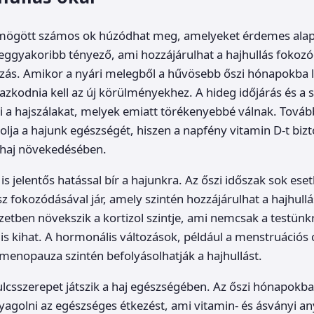
s mögött számos ok húzódhat meg, amelyeket érdemes ala
eggyakoribb tényező, ami hozzájárulhat a hajhullás fokoz
zás. Amikor a nyári melegből a hűvösebb őszi hónapokba 
zkodnia kell az új körülményekhez. A hideg időjárás és a 
 a hajszálakat, melyek emiatt törékenyebbé válnak. Továb
solja a hajunk egészségét, hiszen a napfény vitamin D-t bizt
a haj növekedésében.
 is jelentős hatással bír a hajunkra. Az őszi időszak sok es
sz fokozódásával jár, amely szintén hozzájárulhat a hajhull
zetben növekszik a kortizol szintje, ami nemcsak a testün
is kihat. A hormonális változások, például a menstruációs c
menopauza szintén befolyásolhatják a hajhullást.
kulcsszerepet játszik a haj egészségében. Az őszi hónapokb
agolni az egészséges étkezést, ami vitamin- és ásványi a