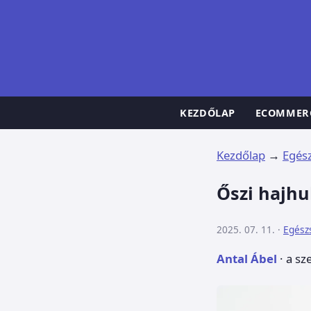
KEZDŐLAP
ECOMMER
Kezdőlap
→
Egés
Őszi hajhu
2025. 07. 11. ·
Egész
Antal Ábel
· a sz