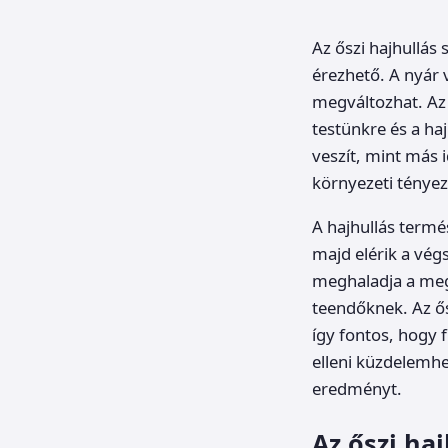
Az őszi hajhullá
érezhető. A nyár 
megváltozhat. Az
testünkre és a ha
veszít, mint más 
környezeti tényező
A hajhullás termé
majd elérik a vég
meghaladja a meg
teendőknek. Az ő
így fontos, hogy 
elleni küzdelemhe
eredményt.
Az őszi haj