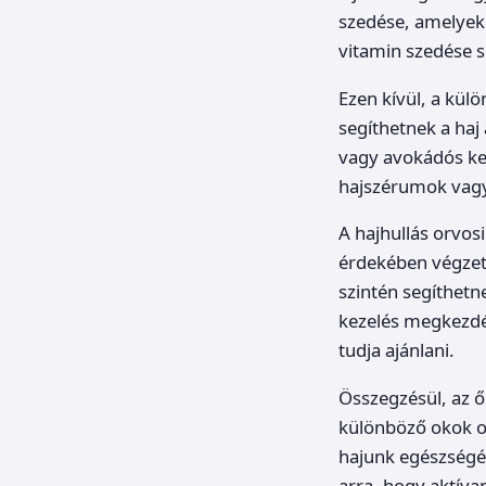
szedése, amelyek 
vitamin szedése so
Ezen kívül, a kül
segíthetnek a haj
vagy avokádós kev
hajszérumok vagy
A hajhullás orvosi
érdekében végzett
szintén segíthet
kezelés megkezdé
tudja ajánlani.
Összegzésül, az ő
különböző okok ok
hajunk egészségén
arra, hogy aktíva