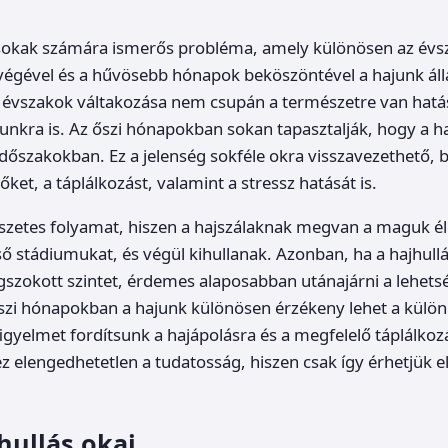
s sokak számára ismerős probléma, amely különösen az évs
végével és a hűvösebb hónapok beköszöntével a hajunk áll
 évszakok váltakozása nem csupán a természetre van hatá
junkra is. Az őszi hónapokban sokan tapasztalják, hogy a ha
időszakokban. Ez a jelenség sokféle okra visszavezethető, b
ket, a táplálkozást, valamint a stressz hatását is.
szetes folyamat, hiszen a hajszálaknak megvan a maguk él
ső stádiumukat, és végül kihullanak. Azonban, ha a hajhul
szokott szintet, érdemes alaposabban utánajárni a lehets
szi hónapokban a hajunk különösen érzékeny lehet a külö
figyelmet fordítsunk a hajápolásra és a megfelelő táplálkozá
z elengedhetetlen a tudatosság, hiszen csak így érhetjük el
hullás okai