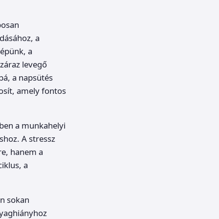
posan
ódásához, a
lépünk, a
száraz levegő
bá, a napsütés
osít, amely fontos
etben a munkahelyi
áshoz. A stressz
kre, hanem a
iklus, a
an sokan
nyaghiányhoz