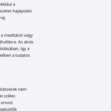
éldául a
szetes hajápolási
haj
t a meditáció vagy
hullásra. Az alvás
lódásában, így a
ekében a tudatos
 módszerek nem
i széles
 orvosi
egészítők