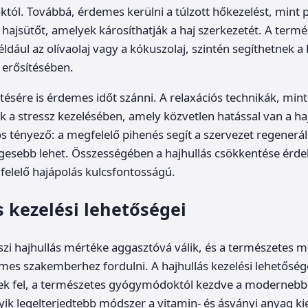
któl. Továbbá, érdemes kerülni a túlzott hőkezelést, mint p
a hajsütőt, amelyek károsíthatják a haj szerkezetét. A termé
dául az olívaolaj vagy a kókuszolaj, szintén segíthetnek a 
 erősítésében.
tésére is érdemes időt szánni. A relaxációs technikák, min
ek a stressz kezelésében, amely közvetlen hatással van a haj
s tényező: a megfelelő pihenés segít a szervezet regenerá
égesebb lehet. Összességében a hajhullás csökkentése érd
elelő hajápolás kulcsfontosságú.
s kezelési lehetőségei
zi hajhullás mértéke aggasztóvá válik, és a természetes
es szakemberhez fordulni. A hajhullás kezelési lehetősége
ek fel, a természetes gyógymódoktól kezdve a modernebb
gyik legelterjedtebb módszer a vitamin- és ásványi anyag ki