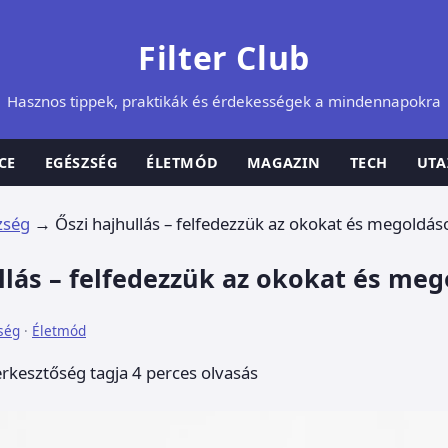
Filter Club
Hasznos tippek, praktikák és érdekességek a mindennapokra
CE
EGÉSZSÉG
ÉLETMÓD
MAGAZIN
TECH
UTA
zség
→
Őszi hajhullás – felfedezzük az okokat és megoldás
llás – felfedezzük az okokat és me
ség
·
Életmód
erkesztőség tagja
4 perces olvasás