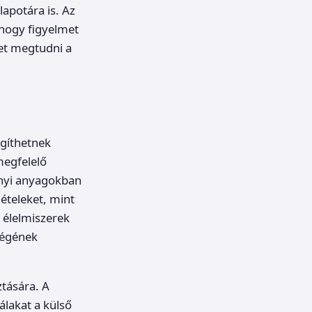
lapotára is. Az
 hogy figyelmet
bet megtudni a
egíthetnek
megfelelő
ányi anyagokban
 ételeket, mint
z élelmiszerek
ségének
ztására. A
lakat a külső