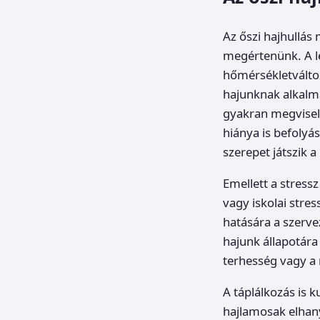
Az őszi hajhullá
megértenünk. A l
hőmérsékletválto
hajunknak alkalma
gyakran megviseli
hiánya is befolyá
szerepet játszik 
Emellett a stressz
vagy iskolai stres
hatására a szerve
hajunk állapotára 
terhesség vagy a 
A táplálkozás is 
hajlamosak elhany