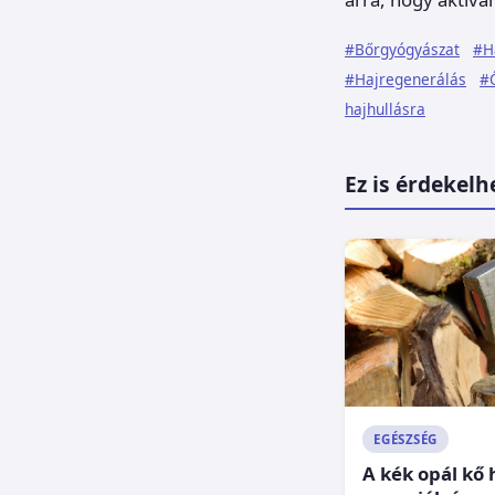
#Bőrgyógyászat
#H
#Hajregenerálás
#Ő
hajhullásra
Ez is érdekelh
EGÉSZSÉG
A kék opál kő 