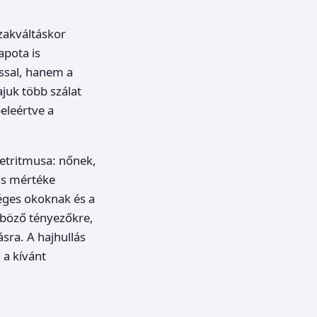
zakváltáskor
apota is
ssal, hanem a
juk több szálat
eleértve a
etritmusa: nőnek,
lás mértéke
éges okoknak és a
nböző tényezőkre,
sra. A hajhullás
 a kívánt