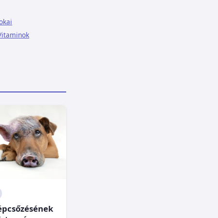
okai
Vitaminok
épcsőzésének