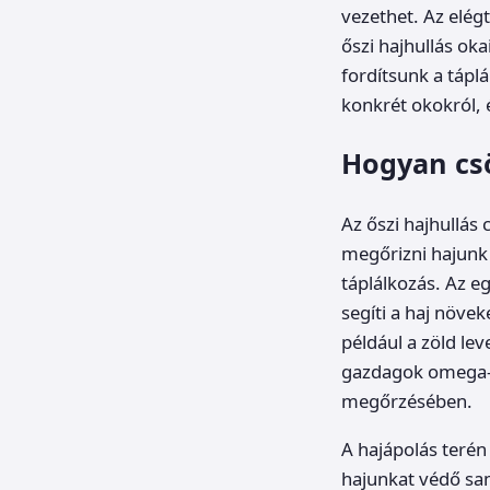
vezethet. Az elég
őszi hajhullás ok
fordítsunk a tápl
konkrét okokról, é
Hogyan csö
Az őszi hajhullás
megőrizni hajunk 
táplálkozás. Az 
segíti a haj növek
például a zöld lev
gazdagok omega-3
megőrzésében.
A hajápolás terén
hajunkat védő sa