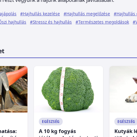
ajápolás
#Hajhullás kezelése
#Hajhullás megelőzése
#Hajhullás 
szi hajhullás
#Stressz és hajhullás
#Természetes megoldások
#
et
EGÉSZSÉG
EGÉSZSÉG
hatása:
A 10 kg fogyás
Kutyák l