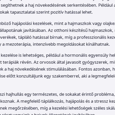
segíthetnek a haj növekedésének serkentésében. Például a 
kak tapasztalatai szerint pozitív hatással lehet.
önböző hajápolási kezelések, mint a hajmaszkok vagy olajke
 állapotának javításában. Az otthoni készítésű hajmaszkok,
erékek, tápláló hatással bírnak, míg a professzionális kez
 a mezoterápia, intenzívebb megoldásokat kínálhatnak.
 kezelése is lehetséges, például a hormonális egyensúly hel
 terápiák révén. Az orvosok által javasolt gyógyszerek, mi
nek a haj növekedésének stimulálásában. Fontos azonban, 
se előtt konzultáljunk egy szakemberrel, aki a legmegfel
szi hajhullás egy természetes, de sokakat érintő probléma
oznak. A megfelelő táplálkozás, hajápolás és a stressz kez
ek megőrzésében, míg a kezelési lehetőségek széles skálá
n részt vegyünk a hajunk állapotának javításában.