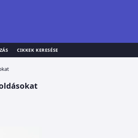
ZÁS
CIKKEK KERESÉSE
okat
goldásokat