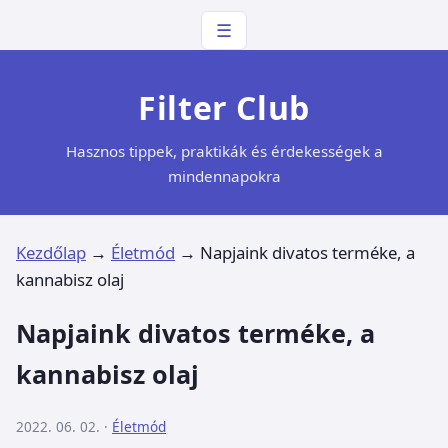
☰
Filter Club
Hasznos tippek, praktikák és érdekességek a
mindennapokra
Kezdőlap
→
Életmód
→
Napjaink divatos terméke, a
kannabisz olaj
Napjaink divatos terméke, a
kannabisz olaj
2022. 06. 02. ·
Életmód