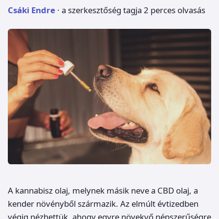
Csáki Endre
· a szerkesztőség tagja
2 perces olvasás
A kannabisz olaj, melynek másik neve a CBD olaj, a
kender növényből származik. Az elmúlt évtizedben
végig nézhettük, ahogy egyre növekvő népszerűségre