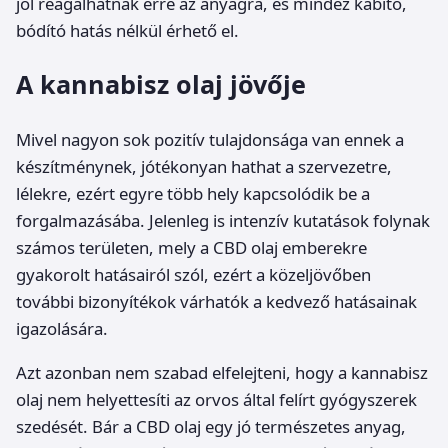
jól reagálhatnak erre az anyagra, és mindez kábító,
bódító hatás nélkül érhető el.
A kannabisz olaj jövője
Mivel nagyon sok pozitív tulajdonsága van ennek a
készítménynek, jótékonyan hathat a szervezetre,
lélekre, ezért egyre több hely kapcsolódik be a
forgalmazásába. Jelenleg is intenzív kutatások folynak
számos területen, mely a CBD olaj emberekre
gyakorolt hatásairól szól, ezért a közeljövőben
további bizonyítékok várhatók a kedvező hatásainak
igazolására.
Azt azonban nem szabad elfelejteni, hogy a kannabisz
olaj nem helyettesíti az orvos által felírt gyógyszerek
szedését. Bár a CBD olaj egy jó természetes anyag,