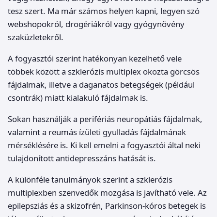
tesz szert. Ma már számos helyen kapni, legyen szó
webshopokról, drogériákról vagy gyógynövény
szaküzletekről.
A fogyasztói szerint hatékonyan kezelhető vele
többek között a szklerózis multiplex okozta görcsös
fájdalmak, illetve a daganatos betegségek (például
csontrák) miatt kialakuló fájdalmak is.
Sokan használják a perifériás neuropátiás fájdalmak,
valamint a reumás ízületi gyulladás fájdalmának
mérséklésére is. Ki kell emelni a fogyasztói által neki
tulajdonított antidepresszáns hatását is.
A különféle tanulmányok szerint a szklerózis
multiplexben szenvedők mozgása is javítható vele. Az
epilepsziás és a skizofrén, Parkinson-kóros betegek is