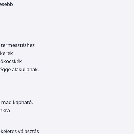
nesebb
termesztéshez
ökerek
yököcskék
séggé alakuljanak.
s mag kapható,
unkra
kéletes választás