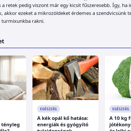
 a retek pedig viszont már egy kicsit fűszeresebb. Így, ha 
ük, akkor ezeket a mikrozöldeket érdemes a szendvicsünk te
a turmixunkba rakni.
et
EGÉSZSÉG
EGÉSZSÉG
A kék opál kő hatása:
A 10 kg 
 tényleg
energiák és gyógyító
jótékony 
őle?
tulajdonságok
és lelki 