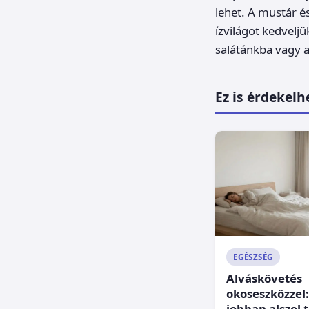
lehet. A mustár és
ízvilágot kedvelj
salátánkba vagy 
Ez is érdekelh
EGÉSZSÉG
Alváskövetés
okoseszközzel:
jobban alszol t