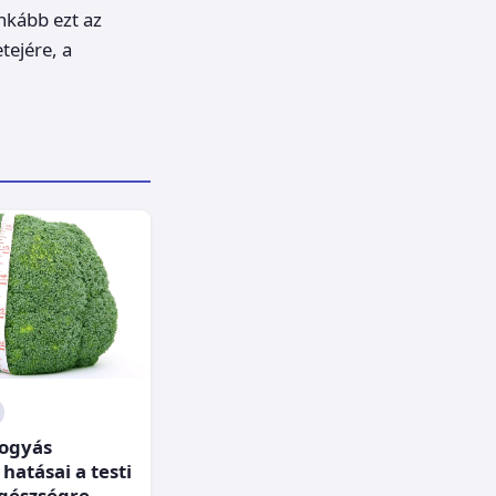
inkább ezt az
tejére, a
fogyás
hatásai a testi
egészségre