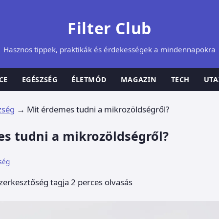
Filter Club
Hasznos tippek, praktikák és érdekességek a mindennapokra
CE
EGÉSZSÉG
ÉLETMÓD
MAGAZIN
TECH
UTA
zség
→
Mit érdemes tudni a mikrozöldségről?
s tudni a mikrozöldségről?
ség
szerkesztőség tagja
2 perces olvasás