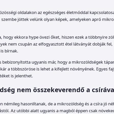
özösségi oldalakon az egészséges életmóddal kapcsolatos
n szembe jöttek velünk olyan képek, amelyeken apró mikr
, hogy ekkora hype övezi őket, hiszen ezek a többnyire zöl
k nem csupán az elfogyasztott étel látványát dobják fe
is bírnak.
s bebizonyította ugyanis már, hogy a mikrozöldségek tápa
kár a többszöröse is lehet a kifejlett növényének. Egyes faj
éket is jelenthet.
dség nem összekeverendő a csíráva
n némileg hasonlítanak, de a mikrozöldség és a csíra jó 
stól. Az utóbbi alatt ugyanis a magból éppen csak növeke