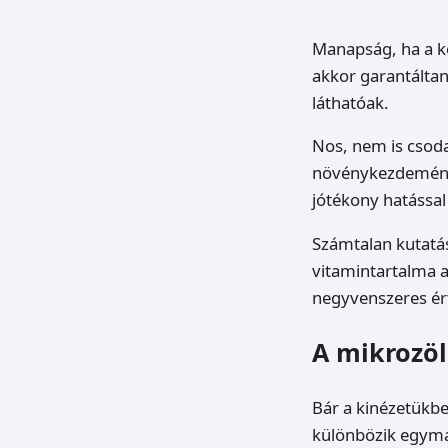
Manapság, ha a k
akkor garantálta
láthatóak.
Nos, nem is csoda
növénykezdeménye
jótékony hatással 
Számtalan kutatá
vitamintartalma a
negyvenszeres ért
A mikrozöl
Bár a kinézetükbe
különbözik egymá