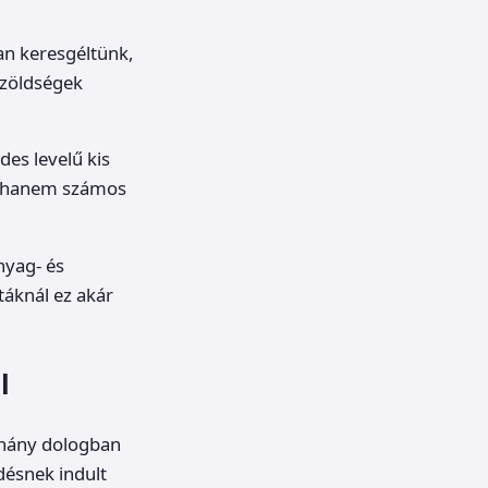
an keresgéltünk,
ozöldségek
des levelű kis
l, hanem számos
nyag- és
táknál ez akár
l
néhány dologban
désnek indult