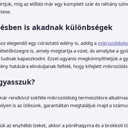
rtjük, míg az előbbi már egy komplett szár és néhány szí
ttese.
tésben is akadnak különbségek
hoz elegendő egy csíráztató edény is, addig a
mikrozöldség
ltetőközegre is, amely megtartja a vizet, és amelybe a gy
tudnak kapaszkodni. Ezzel ugyanis megkönnyíthetjük a g
ény hatására elinduljanak felfelé, hogy kifejlett mikrozöld
gyasszuk?
ár rendkívül sokféle mikrozöldség termesztésre alkalma
ilyen is az ízlésünk, garantáltan megtaláljuk majd a szám
jük az enyhébb ízeket, akkor a póréhagyma és a brokkoli tö