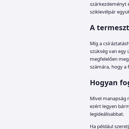
szárkezdeményt é
sziklevélpár együ
A termesz
Míg a csíráztatás
szükség van egy ü
megfelelően meg 
számára, hogy a f
Hogyan fo
Mivel manapság m
ezért legyen bárm
legideálisabbat.
Ha például szeret