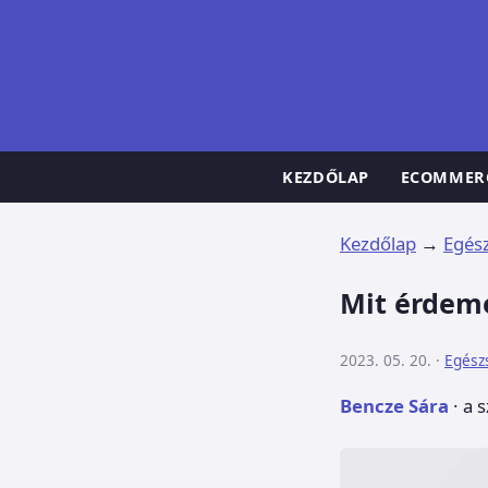
KEZDŐLAP
ECOMMER
Kezdőlap
→
Egés
Mit érdeme
2023. 05. 20. ·
Egész
Bencze Sára
· a 