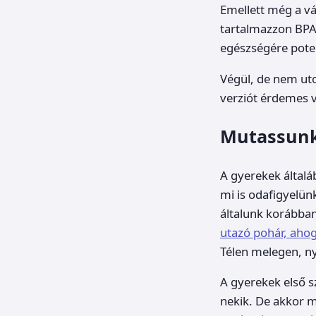
Emellett még a vá
tartalmazzon BPA
egészségére poten
Végül, de nem uto
verziót érdemes v
Mutassunk
A gyerekek általáb
mi is odafigyelün
általunk korábban
utazó pohár, ahogy
Télen melegen, ny
A gyerekek első s
nekik. De akkor m