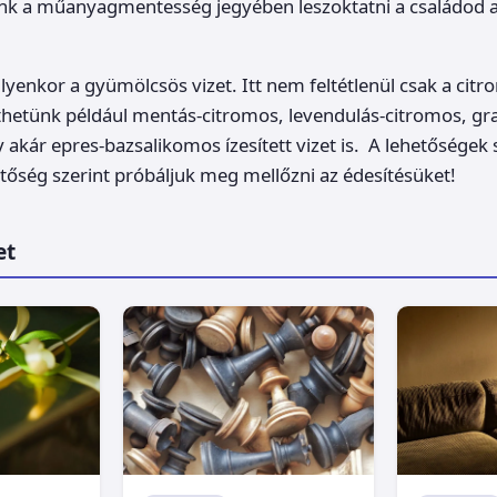
nk a műanyagmentesség jegyében leszoktatni a családod a
lyenkor a gyümölcsös vizet. Itt nem feltétlenül csak a cit
hetünk például mentás-citromos, levendulás-citromos, gra
akár epres-bazsalikomos ízesített vizet is. A lehetőségek
etőség szerint próbáljuk meg mellőzni az édesítésüket!
et