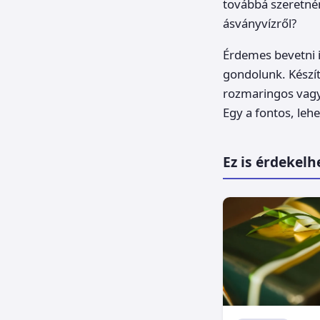
továbbá szeretné
ásványvízről?
Érdemes bevetni i
gondolunk. Készít
rozmaringos vagy 
Egy a fontos, leh
Ez is érdekelh