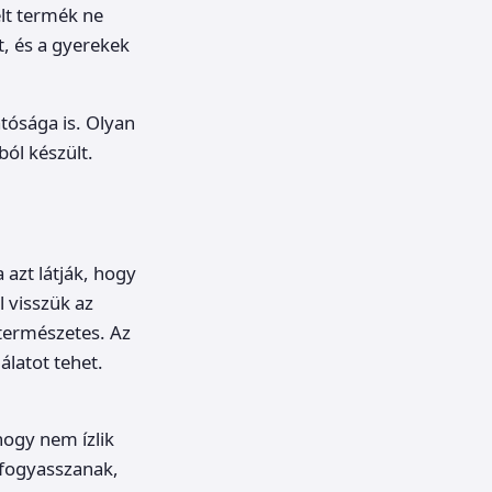
elt termék ne
, és a gyerekek
tósága is. Olyan
ól készült.
 azt látják, hogy
 visszük az
 természetes. Az
álatot tehet.
hogy nem ízlik
 fogyasszanak,