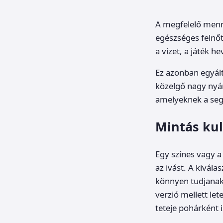
A megfelelő menn
egészséges felnőt
a vizet, a játék 
Ez azonban egyált
közelgő nagy nyá
amelyeknek a segí
Mintás ku
Egy színes vagy a
az ivást. A kivál
könnyen tudjanak 
verzió mellett let
teteje pohárként 