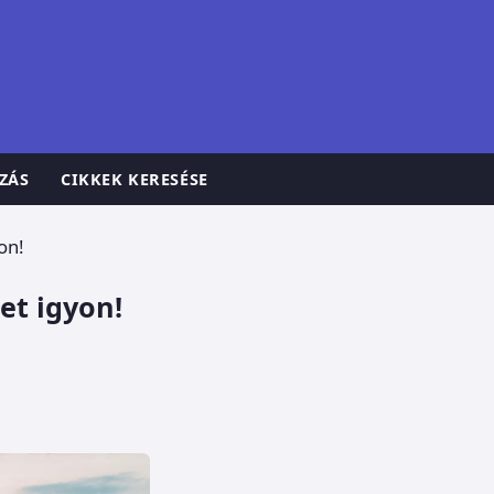
ZÁS
CIKKEK KERESÉSE
on!
et igyon!