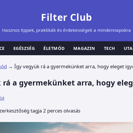
Filter Club
Hasznos tippek, praktikák és érdekességek a mindennapokra
CE
EGÉSZSÉG
ÉLETMÓD
MAGAZIN
TECH
UTA
mód
→
Így vegyük rá a gyermekünket arra, hogy eleget igy
 rá a gyermekünket arra, hogy eleg
ód
szerkesztőség tagja
2 perces olvasás