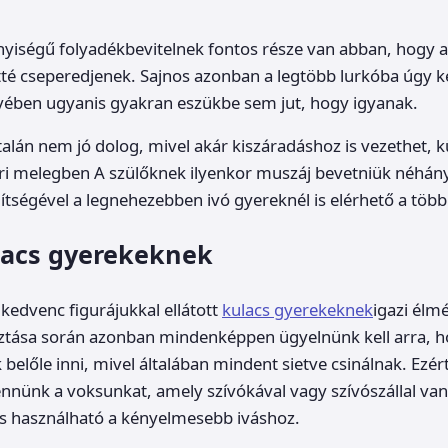
yiségű folyadékbevitelnek fontos része van abban, hogy 
té cseperedjenek. Sajnos azonban a legtöbb lurkóba úgy ke
hevében ugyanis gyakran eszükbe sem jut, hogy igyanak.
alán nem jó dolog, mivel akár kiszáradáshoz is vezethet, 
ri melegben A szülőknek ilyenkor muszáj bevetniük néhány
tségével a legnehezebben ivó gyereknél is elérhető a több
lacs gyerekeknek
 kedvenc figurájukkal ellátott
kulacs gyerekeknek
igazi élm
asztása során azonban mindenképpen ügyelnünk kell arra, h
belőle inni, mivel általában mindent sietve csinálnak. Ezé
ennünk a voksunkat, amely szívókával vagy szívószállal van e
is használható a kényelmesebb iváshoz.