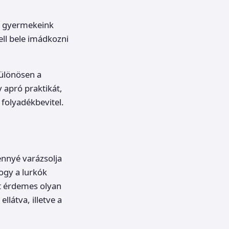
a gyermekeink
ll bele imádkozni
különösen a
 apró praktikát,
 folyadékbevitel.
énnyé varázsolja
ogy a lurkók
rt érdemes olyan
llátva, illetve a