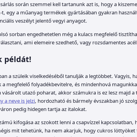
sárlás során szemmel kell tartanunk azt is, hogy a kiszem
-t, egy a műanyag termékek gyártásában gyakran használt
ciális veszélyt jelentő vegyi anyagot.
lsó sorban engedhetetlen még a kulacs megfelelő tisztítha
álasztani, ami elemeire szedhető, vagy rozsdamentes acélb
 példát!
an a szüleik viselkedéséből tanulják a legtöbbet. Vagyis, ha
k a megfelelő folyadékbevitelre, és mindenhová magunkkal
 vásárolt utazó poharat, akkor számukra is ez lesz majd a
 a neve is jelzi
, hordozható és bármely évszakban jó szolg
áron pedig hidegen tartja az italokat.
zámú kifogása az szokott lenni a csapvízzel kapcsolatban, 
égis mit tehetünk, ha nem akarjuk, hogy cukros löttyöket