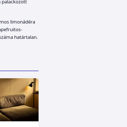
 palackozott
romos limonádéra
pefruitos-
 száma határtalan.