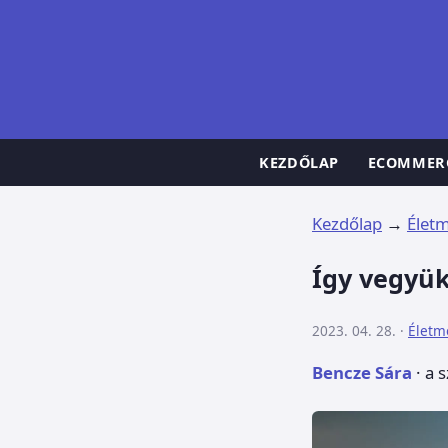
KEZDŐLAP
ECOMMER
Kezdőlap
→
Élet
Így vegyük
2023. 04. 28. ·
Életm
Bencze Sára
· a 