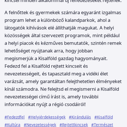
kincsei minden alkalommal új felfedezéseket rejtenek.
A felnőttek és gyermekek számára egyaránt izgalmas
program lehet a különböző kalandparkok, ahol a
látogatók kihívások elé állíthatják magukat. A helyi
közösségek által szervezett programok, mint például
a helyi piacok és kézműves bemutatók, szintén remek
lehetőséget nyújtanak arra, hogy jobban
megismerjük a Kisalföld gazdag hagyományait.
Fedezd fel a Kisalföld rejtett kincseit és
nevezetességeit, és tapasztald meg a vidéki élet
varázsát, amely garantáltan felejthetetlen élményeket
kínál számodra. Ne felejtsd el megismerni a Kisalföld
nevezetességei című írást is, amely további
információkat nyújt a régió csodáiról!
#Fedezdfel
#Helyiérdekességek
#Kirándulás
#Kisalföld
#Kultúra
#Nevezetességek
#Rejtettkincsek
#Természet