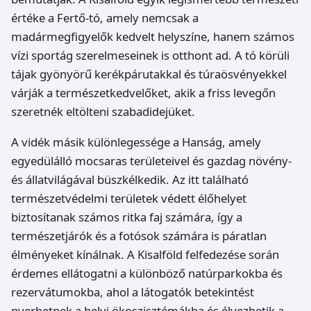
értéke a Fertő-tó, amely nemcsak a
madármegfigyelők kedvelt helyszíne, hanem számos
vízi sportág szerelmeseinek is otthont ad. A tó körüli
tájak gyönyörű kerékpárutakkal és túraösvényekkel
várják a természetkedvelőket, akik a friss levegőn
szeretnék eltölteni szabadidejüket.
A vidék másik különlegessége a Hanság, amely
egyedülálló mocsaras területeivel és gazdag növény-
és állatvilágával büszkélkedik. Az itt található
természetvédelmi területek védett élőhelyet
biztosítanak számos ritka faj számára, így a
természetjárók és a fotósok számára is páratlan
élményeket kínálnak. A Kisalföld felfedezése során
érdemes ellátogatni a különböző natúrparkokba és
rezervátumokba, ahol a látogatók betekintést
nyerhetnek a helyi ökoszisztémákba és élvezhetik a