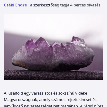
Csáki Endre
· a szerkesztőség tagja
4 perces olvasás
A Kisalföld egy varázslatos és sokszínű vidéke
Magyarországnak, amely számos rejtett kincset és
lenyűgöző nevezetességet rejt magában. A régió híres