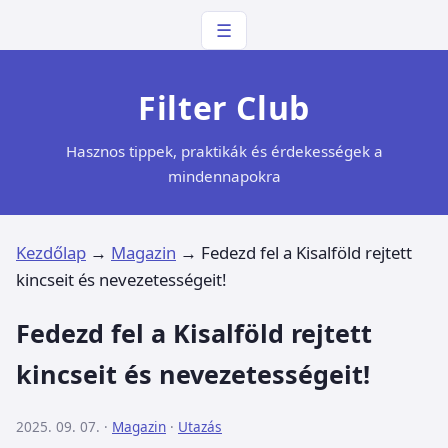
☰
Filter Club
Hasznos tippek, praktikák és érdekességek a
mindennapokra
Kezdőlap
→
Magazin
→
Fedezd fel a Kisalföld rejtett
kincseit és nevezetességeit!
Fedezd fel a Kisalföld rejtett
kincseit és nevezetességeit!
2025. 09. 07. ·
Magazin
·
Utazás