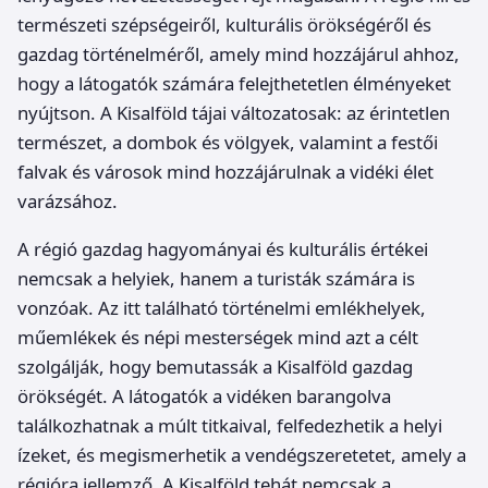
természeti szépségeiről, kulturális örökségéről és
gazdag történelméről, amely mind hozzájárul ahhoz,
hogy a látogatók számára felejthetetlen élményeket
nyújtson. A Kisalföld tájai változatosak: az érintetlen
természet, a dombok és völgyek, valamint a festői
falvak és városok mind hozzájárulnak a vidéki élet
varázsához.
A régió gazdag hagyományai és kulturális értékei
nemcsak a helyiek, hanem a turisták számára is
vonzóak. Az itt található történelmi emlékhelyek,
műemlékek és népi mesterségek mind azt a célt
szolgálják, hogy bemutassák a Kisalföld gazdag
örökségét. A látogatók a vidéken barangolva
találkozhatnak a múlt titkaival, felfedezhetik a helyi
ízeket, és megismerhetik a vendégszeretetet, amely a
régióra jellemző. A Kisalföld tehát nemcsak a