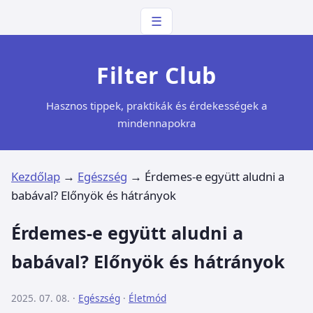
☰
Filter Club
Hasznos tippek, praktikák és érdekességek a
mindennapokra
Kezdőlap
→
Egészség
→
Érdemes-e együtt aludni a
babával? Előnyök és hátrányok
Érdemes-e együtt aludni a
babával? Előnyök és hátrányok
2025. 07. 08. ·
Egészség
·
Életmód