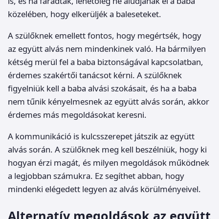
is, és ha fáradtak, lehetőleg ne aludjanak el a baba
közelében, hogy elkerüljék a baleseteket.
A szülőknek emellett fontos, hogy megértsék, hogy
az együtt alvás nem mindenkinek való. Ha bármilyen
kétség merül fel a baba biztonságával kapcsolatban,
érdemes szakértői tanácsot kérni. A szülőknek
figyelniük kell a baba alvási szokásait, és ha a baba
nem tűnik kényelmesnek az együtt alvás során, akkor
érdemes más megoldásokat keresni.
A kommunikáció is kulcsszerepet játszik az együtt
alvás során. A szülőknek meg kell beszélniük, hogy ki
hogyan érzi magát, és milyen megoldások működnek
a legjobban számukra. Ez segíthet abban, hogy
mindenki elégedett legyen az alvás körülményeivel.
Alternatív megoldások az együtt