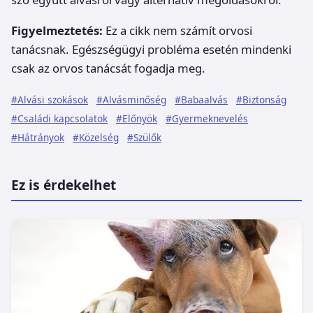
Figyelmeztetés:
Ez a cikk nem számít orvosi
tanácsnak. Egészségügyi probléma esetén mindenki
csak az orvos tanácsát fogadja meg.
#Alvási szokások
#Alvásminőség
#Babaalvás
#Biztonság
#Családi kapcsolatok
#Előnyök
#Gyermeknevelés
#Hátrányok
#Közelség
#Szülők
Ez is érdekelhet