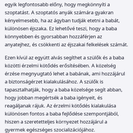
egyik legfontosabb előny, hogy megkönnyíti a
szoptatást. A szoptatós anyák számára gyakran
kényelmesebb, ha az ágyban tudják etetni a babát,
különösen éjszaka. Ez lehetővé teszi, hogy a baba
könnyebben és gyorsabban hozzáférjen az
anyatejhez, és csökkenti az éjszakai felkelések számát.
Ezen kívül az együtt alvás segíthet a szülők és a baba
közötti érzelmi kötődés erősítésében. A közelség
érzése megnyugtató lehet a babának, ami hozzájárul
a biztonságérzet kialakulásához. A szülők is
tapasztalhatják, hogy a baba közelsége segít abban,
hogy jobban megértsék a baba igényeit, és
reagáljanak rájuk. Az érzelmi kötődés kialakulása
különösen fontos a baba fejlődése szempontjából,
hiszen a szeretetteljes környezet hozzájárul a
gyermek egészséges szocializációjához.