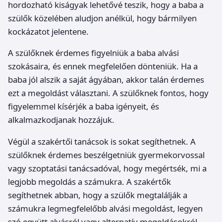
hordozható kiságyak lehetővé teszik, hogy a baba a
szülők közelében aludjon anélkül, hogy bármilyen
kockázatot jelentene.
A szülőknek érdemes figyelniük a baba alvási
szokásaira, és ennek megfelelően dönteniük. Ha a
baba jól alszik a saját ágyában, akkor talán érdemes
ezt a megoldást választani. A szülőknek fontos, hogy
figyelemmel kísérjék a baba igényeit, és
alkalmazkodjanak hozzájuk.
Végül a szakértői tanácsok is sokat segíthetnek. A
szülőknek érdemes beszélgetniük gyermekorvossal
vagy szoptatási tanácsadóval, hogy megértsék, mi a
legjobb megoldás a számukra. A szakértők
segíthetnek abban, hogy a szülők megtalálják a
számukra legmegfelelőbb alvási megoldást, legyen
szó együtt alvásról vagy alternatív megoldásokról.