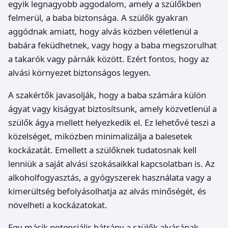
egyik legnagyobb aggodalom, amely a szülőkben
felmerül, a baba biztonsága. A szülők gyakran
aggódnak amiatt, hogy alvás közben véletlenül a
babára feküdhetnek, vagy hogy a baba megszorulhat
a takarók vagy párnák között. Ezért fontos, hogy az
alvási környezet biztonságos legyen.
A szakértők javasolják, hogy a baba számára külön
ágyat vagy kiságyat biztosítsunk, amely közvetlenül a
szülők ágya mellett helyezkedik el. Ez lehetővé teszi a
közelséget, miközben minimalizálja a balesetek
kockázatát. Emellett a szülőknek tudatosnak kell
lenniük a saját alvási szokásaikkal kapcsolatban is. Az
alkoholfogyasztás, a gyógyszerek használata vagy a
kimerültség befolyásolhatja az alvás minőségét, és
növelheti a kockázatokat.
Egy másik potenciális hátrány a szülők alvásának