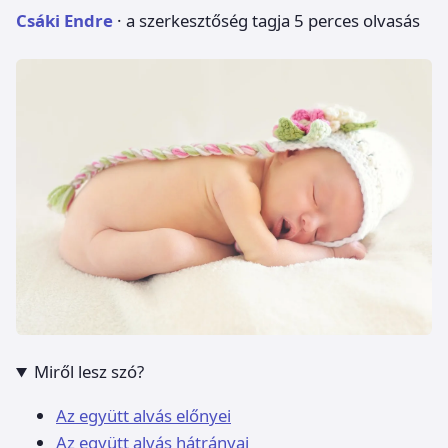
Csáki Endre
· a szerkesztőség tagja
5 perces olvasás
Miről lesz szó?
Az együtt alvás előnyei
Az együtt alvás hátrányai