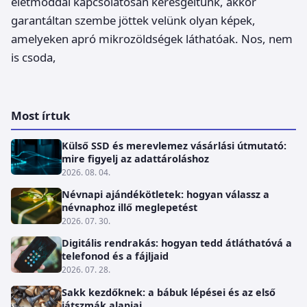
életmóddal kapcsolatosan keresgéltünk, akkor
garantáltan szembe jöttek velünk olyan képek,
amelyeken apró mikrozöldségek láthatóak. Nos, nem
is csoda,
Most írtuk
Külső SSD és merevlemez vásárlási útmutató:
mire figyelj az adattároláshoz
2026. 08. 04.
Névnapi ajándékötletek: hogyan válassz a
névnaphoz illő meglepetést
2026. 07. 30.
Digitális rendrakás: hogyan tedd átláthatóvá a
telefonod és a fájljaid
2026. 07. 28.
Sakk kezdőknek: a bábuk lépései és az első
játszmák alapjai