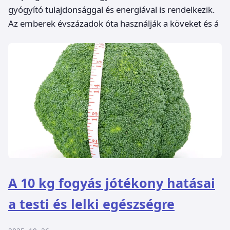
gyógyító tulajdonsággal és energiával is rendelkezik.
Az emberek évszázadok óta használják a köveket és á
A 10 kg fogyás jótékony hatásai
a testi és lelki egészségre