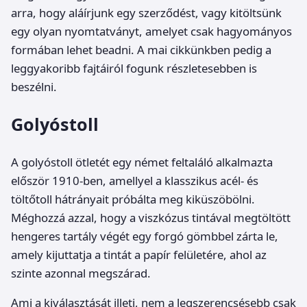
arra, hogy aláírjunk egy szerződést, vagy kitöltsünk
egy olyan nyomtatványt, amelyet csak hagyományos
formában lehet beadni. A mai cikkünkben pedig a
leggyakoribb fajtáiról fogunk részletesebben is
beszélni.
Golyóstoll
A golyóstoll ötletét egy német feltaláló alkalmazta
először 1910-ben, amellyel a klasszikus acél- és
töltőtoll hátrányait próbálta meg kiküszöbölni.
Méghozzá azzal, hogy a viszkózus tintával megtöltött
hengeres tartály végét egy forgó gömbbel zárta le,
amely kijuttatja a tintát a papír felületére, ahol az
szinte azonnal megszárad.
Ami a kiválasztását illeti, nem a legszerencsésebb csak