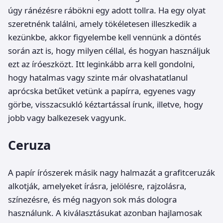
úgy ránézésre rábökni egy adott tollra. Ha egy olyat
szeretnénk találni, amely tökéletesen illeszkedik a
kezünkbe, akkor figyelembe kell vennünk a döntés
során azt is, hogy milyen céllal, és hogyan használjuk
ezt az íróeszközt. Itt leginkább arra kell gondolni,
hogy hatalmas vagy szinte már olvashatatlanul
aprócska betűket vetünk a papírra, egyenes vagy
görbe, visszacsukló kéztartással írunk, illetve, hogy
jobb vagy balkezesek vagyunk.
Ceruza
A papír írószerek másik nagy halmazát a grafitceruzák
alkotják, amelyeket írásra, jelölésre, rajzolásra,
színezésre, és még nagyon sok más dologra
használunk. A kiválasztásukat azonban hajlamosak