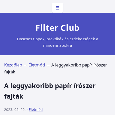
☰
Filter Club
Hasznos tippek, praktikák és érdekességek a
mindennapokra
Kezdőlap
→
Életmód
→
A leggyakoribb papír írószer
fajták
A leggyakoribb papír írószer
fajták
2023. 05. 20. ·
Életmód