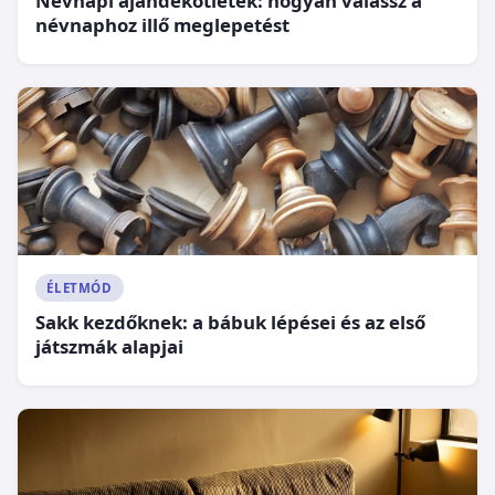
Névnapi ajándékötletek: hogyan válassz a
névnaphoz illő meglepetést
ÉLETMÓD
Sakk kezdőknek: a bábuk lépései és az első
játszmák alapjai